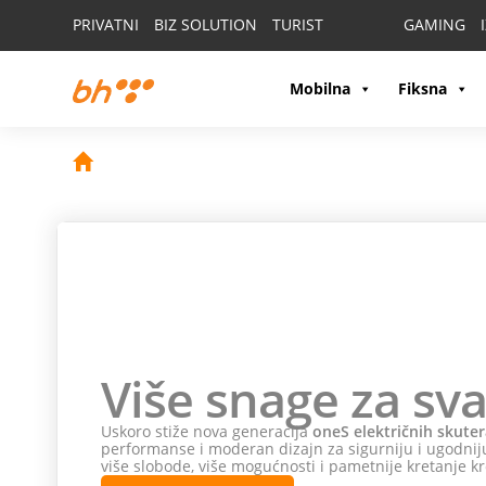
PRIVATNI
BIZ SOLUTION
TURIST
GAMING
Mobilna
Fiksna
Više snage za sva
Uskoro stiže nova generacija
oneS električnih skuter
performanse i moderan dizajn za sigurniju i ugodniju
više slobode, više mogućnosti i pametnije kretanje kr