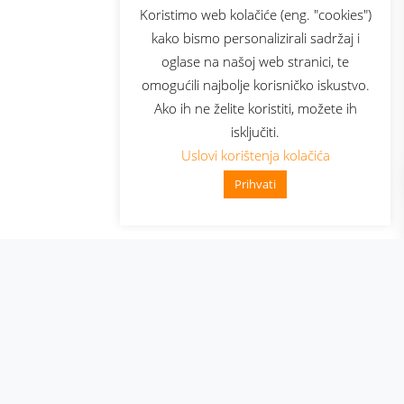
sluga
Prijava za newsletter
Koristimo web kolačiće (eng. "cookies")
kako bismo personalizirali sadržaj i
oglase na našoj web stranici, te
elecom
omogućili najbolje korisničko iskustvo.
Ako ih ne želite koristiti, možete ih
isključiti.
Uslovi korištenja kolačića
Prihvati
👋 Zdravo, kako mogu pomoći