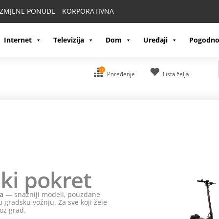
IZMJENE PONUDE
KORPORATIVNA
Internet
Televizija
Dom
Uređaji
Pogodno
0
Poređenje
Lista želja
ki pokret
a
— snažniji modeli, pouzdane
 gradsku vožnju. Za sve koji žele
oz grad.