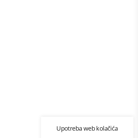
Program lojalnosti
Upotreba web kolačića
com
Bonus plus