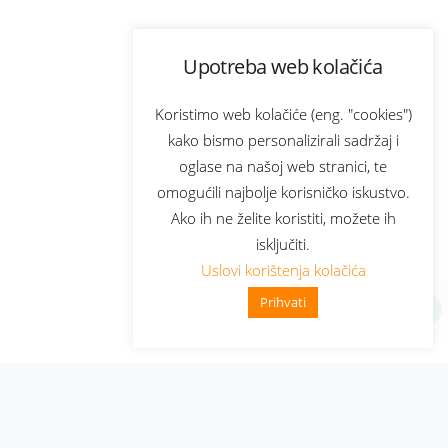
Upotreba web kolačića
Koristimo web kolačiće (eng. "cookies")
kako bismo personalizirali sadržaj i
oglase na našoj web stranici, te
omogućili najbolje korisničko iskustvo.
Ako ih ne želite koristiti, možete ih
isključiti.
Uslovi korištenja kolačića
Prihvati