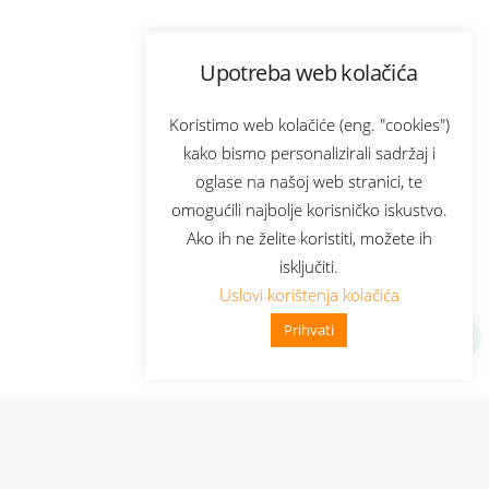
Upotreba web kolačića
Koristimo web kolačiće (eng. "cookies")
kako bismo personalizirali sadržaj i
oglase na našoj web stranici, te
omogućili najbolje korisničko iskustvo.
Ako ih ne želite koristiti, možete ih
isključiti.
Uslovi korištenja kolačića
Prihvati