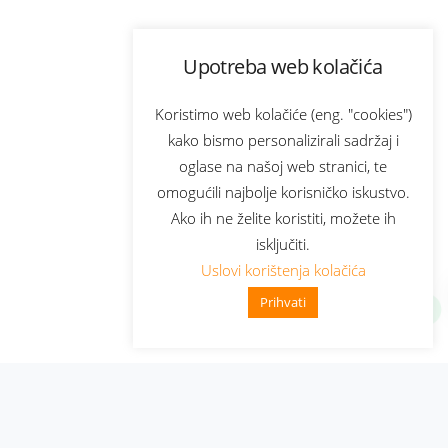
Upotreba web kolačića
Koristimo web kolačiće (eng. "cookies")
kako bismo personalizirali sadržaj i
oglase na našoj web stranici, te
omogućili najbolje korisničko iskustvo.
Ako ih ne želite koristiti, možete ih
isključiti.
Uslovi korištenja kolačića
Prihvati