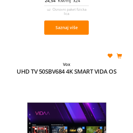
24,54
KM/mj x24
uz Osnovni paket fizicka
lica
Saznaj više
Vox
UHD TV 50SBV684 4K SMART VIDA OS