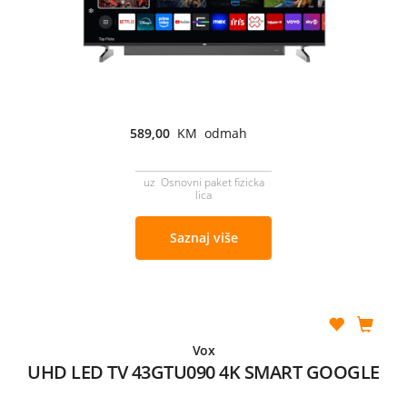
589,00
KM odmah
uz Osnovni paket fizicka
lica
Saznaj više
Vox
UHD LED TV 43GTU090 4K SMART GOOGLE