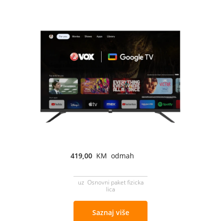
419,00
KM odmah
uz Osnovni paket fizicka
lica
Saznaj više