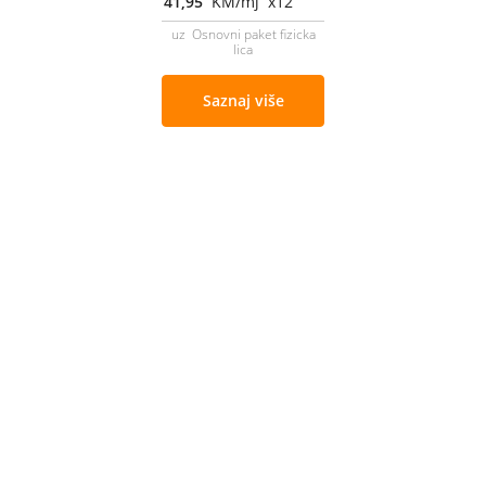
41,95
KM/mj x12
uz Osnovni paket fizicka
lica
Saznaj više