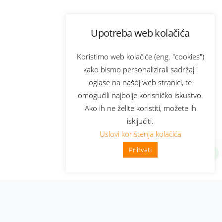
Upotreba web kolačića
Koristimo web kolačiće (eng. "cookies")
kako bismo personalizirali sadržaj i
oglase na našoj web stranici, te
omogućili najbolje korisničko iskustvo.
Ako ih ne želite koristiti, možete ih
isključiti.
Uslovi korištenja kolačića
Prihvati