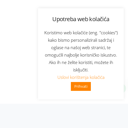
Upotreba web kolačića
Koristimo web kolačiće (eng. "cookies")
kako bismo personalizirali sadržaj i
oglase na našoj web stranici, te
omogućili najbolje korisničko iskustvo.
Ako ih ne želite koristiti, možete ih
isključiti.
Uslovi korištenja kolačića
Prihvati