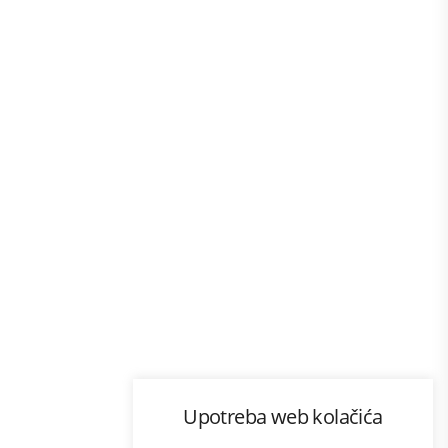
Program lojalnosti
Upotreba web kolačića
com
Bonus plus