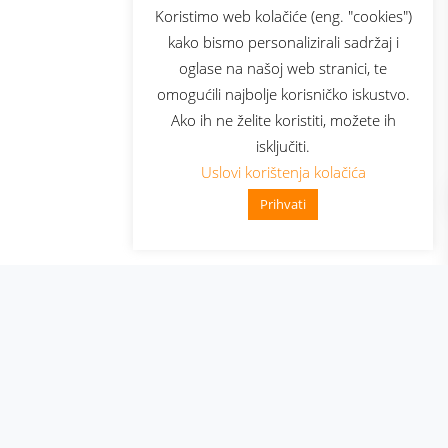
sluga
Prijava za newsletter
Koristimo web kolačiće (eng. "cookies")
kako bismo personalizirali sadržaj i
oglase na našoj web stranici, te
elecom
omogućili najbolje korisničko iskustvo.
Ako ih ne želite koristiti, možete ih
isključiti.
Uslovi korištenja kolačića
Prihvati
👋 Zdravo, kako mogu pomoći