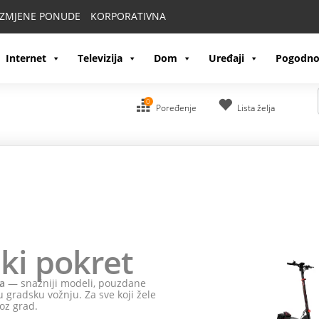
IZMJENE PONUDE
KORPORATIVNA
Internet
Televizija
Dom
Uređaji
Pogodno
0
Poređenje
Lista želja
ki pokret
a
— snažniji modeli, pouzdane
 gradsku vožnju. Za sve koji žele
oz grad.