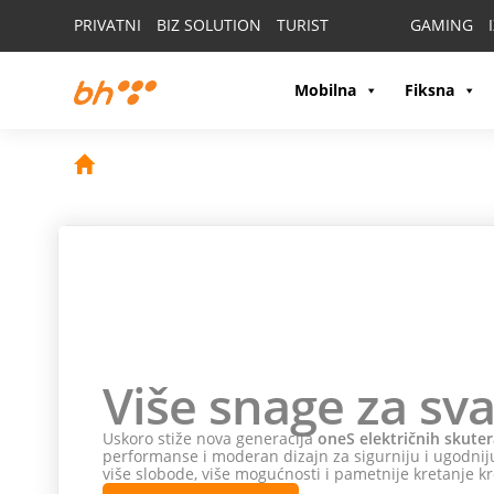
PRIVATNI
BIZ SOLUTION
TURIST
GAMING
Mobilna
Fiksna
Više snage za sva
Uskoro stiže nova generacija
oneS električnih skuter
performanse i moderan dizajn za sigurniju i ugodniju
više slobode, više mogućnosti i pametnije kretanje kr