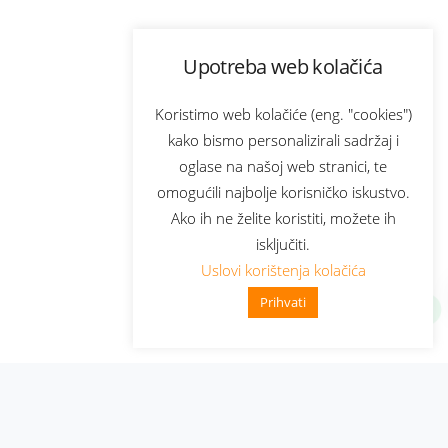
Upotreba web kolačića
Koristimo web kolačiće (eng. "cookies")
kako bismo personalizirali sadržaj i
oglase na našoj web stranici, te
omogućili najbolje korisničko iskustvo.
Ako ih ne želite koristiti, možete ih
isključiti.
Uslovi korištenja kolačića
Prihvati