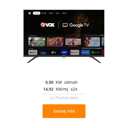
0,00
KM odmah
14,92
KM/mj x24
uz Poseban paket
Saznaj više