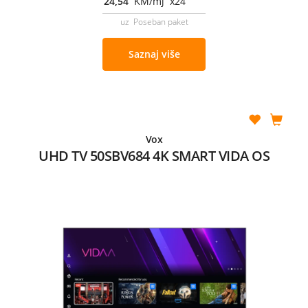
24,54
KM/mj x24
uz Poseban paket
Saznaj više
Vox
UHD TV 50SBV684 4K SMART VIDA OS