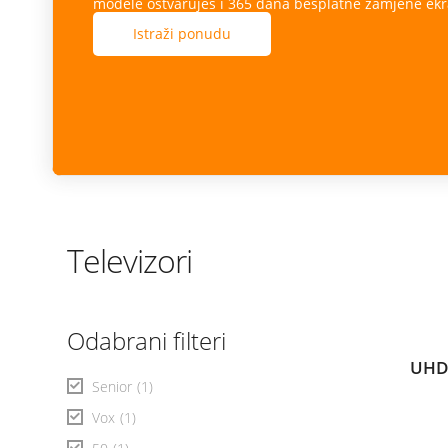
modele ostvaruješ i 365 dana besplatne zamjene ekr
Istraži ponudu
Televizori
Odabrani filteri
UHD
Senior
(1)
Vox
(1)