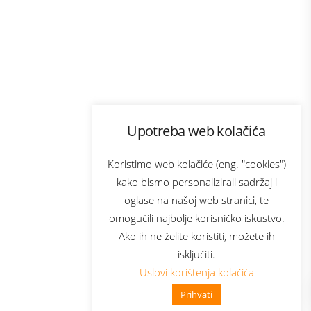
Program lojalnosti
Upotreba web kolačića
com
Bonus plus
sluga
Prijava za newsletter
Koristimo web kolačiće (eng. "cookies")
kako bismo personalizirali sadržaj i
oglase na našoj web stranici, te
elecom
omogućili najbolje korisničko iskustvo.
Ako ih ne želite koristiti, možete ih
isključiti.
Uslovi korištenja kolačića
Prihvati
👋 Zdravo, kako mogu pomoći?