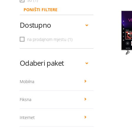
50
(1)
PONIŠTI FILTERE
Dostupno
na prodajnom mjestu
(1)
Odaberi paket
Mobilna
Fiksna
Internet