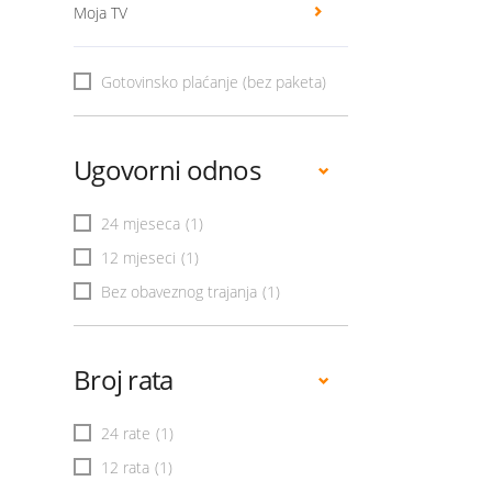
Moja TV
Gotovinsko plaćanje (bez paketa)
Ugovorni odnos
24 mjeseca
(1)
12 mjeseci
(1)
Bez obaveznog trajanja
(1)
Broj rata
24 rate
(1)
12 rata
(1)