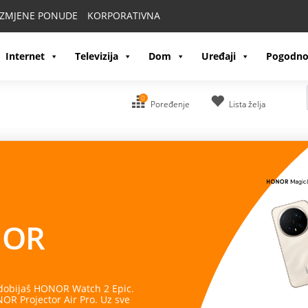
IZMJENE PONUDE
KORPORATIVNA
Internet
Televizija
Dom
Uređaji
Pogodno
0
Poređenje
Lista želja
OR
 dobijaš HONOR Watch 2 Epic.
R Projector Air Pro. Uz sve