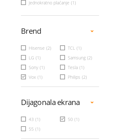
Jednokratno plaćanje
(1)
Brend
Hisense
(2)
TCL
(1)
LG
(1)
Samsung
(2)
Sony
(1)
Tesla
(1)
Vox
(1)
Philips
(2)
Dijagonala ekrana
43
(1)
50
(1)
55
(1)