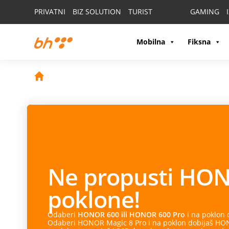
PRIVATNI
BIZ SOLUTION
TURIST
GAMING
Mobilna
Fiksna
Ne propusti
HON
poklone!
Odaberi
HONOR 600 ili HONOR 600 Pro
i na poklon
Odaberi HONOR Magic 8 Pro i na poklon dobijaš HONO