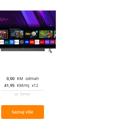
0,00
KM odmah
41,95
KM/mj x12
uz Senior
Saznaj više