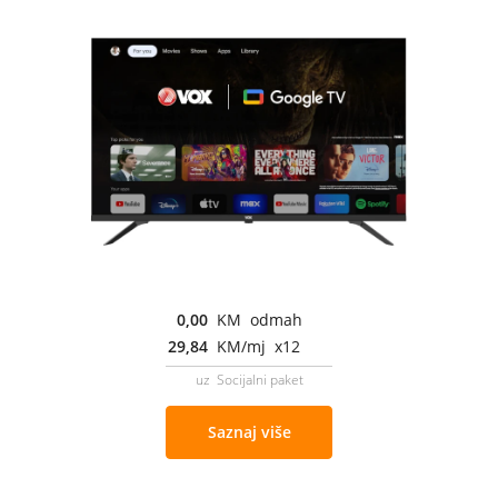
0,00
KM odmah
29,84
KM/mj x12
uz Socijalni paket
Saznaj više