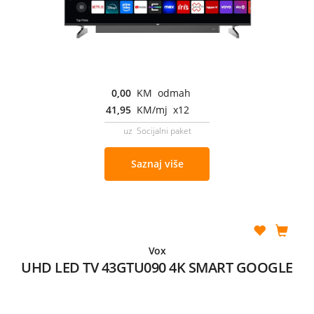
0,00
KM odmah
41,95
KM/mj x12
uz Socijalni paket
Saznaj više
Vox
UHD LED TV 43GTU090 4K SMART GOOGLE