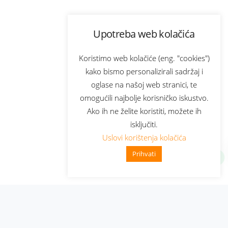
Upotreba web kolačića
Koristimo web kolačiće (eng. "cookies")
kako bismo personalizirali sadržaj i
oglase na našoj web stranici, te
omogućili najbolje korisničko iskustvo.
Ako ih ne želite koristiti, možete ih
isključiti.
Uslovi korištenja kolačića
Prihvati