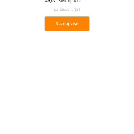
49,07
KM/mj x12
uz Student NET
Saznaj više