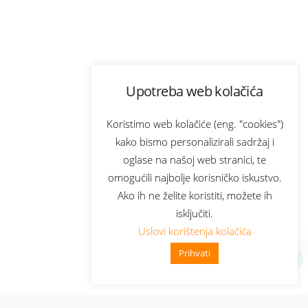
Upotreba web kolačića
Koristimo web kolačiće (eng. "cookies")
kako bismo personalizirali sadržaj i
oglase na našoj web stranici, te
omogućili najbolje korisničko iskustvo.
Ako ih ne želite koristiti, možete ih
isključiti.
Uslovi korištenja kolačića
Prihvati