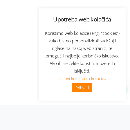
Upotreba web kolačića
Koristimo web kolačiće (eng. "cookies")
kako bismo personalizirali sadržaj i
oglase na našoj web stranici, te
omogućili najbolje korisničko iskustvo.
Ako ih ne želite koristiti, možete ih
isključiti.
Uslovi korištenja kolačića
Prihvati