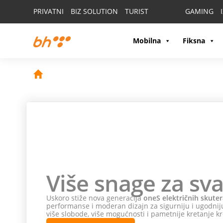
PRIVATNI
BIZ SOLUTION
TURIST
GAMING
Mobilna
Fiksna
Više snage za sva
Uskoro stiže nova generacija
oneS električnih skuter
performanse i moderan dizajn za sigurniju i ugodniju
više slobode, više mogućnosti i pametnije kretanje kr