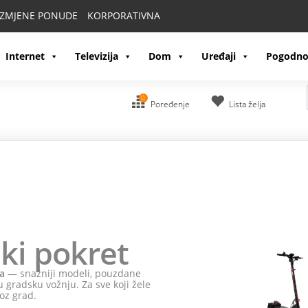
IZMJENE PONUDE
KORPORATIVNA
Internet
Televizija
Dom
Uređaji
Pogodno
0
Poređenje
Lista želja
ki pokret
a
— snažniji modeli, pouzdane
 gradsku vožnju. Za sve koji žele
oz grad.