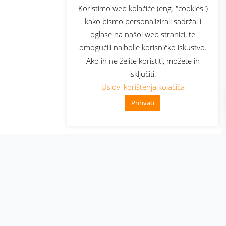
sluga
Prijava za newsletter
Koristimo web kolačiće (eng. "cookies")
kako bismo personalizirali sadržaj i
oglase na našoj web stranici, te
elecom
omogućili najbolje korisničko iskustvo.
Ako ih ne želite koristiti, možete ih
isključiti.
Uslovi korištenja kolačića
Prihvati
👋 Zdravo, kako mogu pomoći