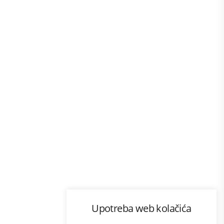
Program lojalnosti
Upotreba web kolačića
com
Bonus plus