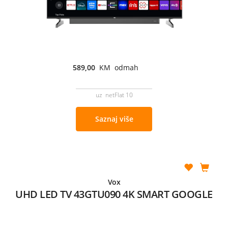
589,00
KM odmah
uz netFlat 10
Saznaj više
Vox
UHD LED TV 43GTU090 4K SMART GOOGLE