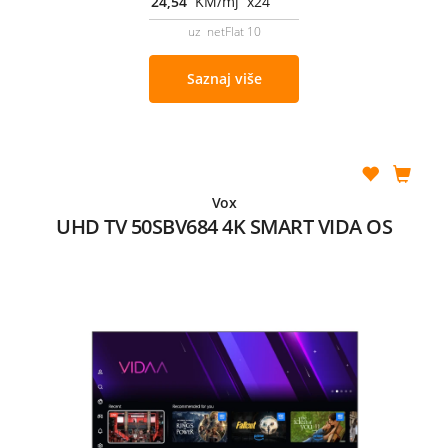
24,54
KM/mj x24
uz netFlat 10
Saznaj više
Vox
UHD TV 50SBV684 4K SMART VIDA OS