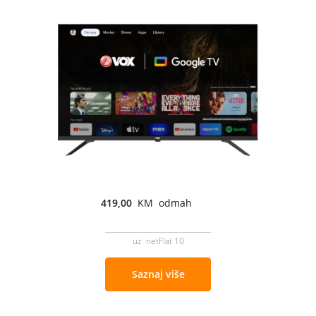
419,00
KM odmah
uz netFlat 10
Saznaj više