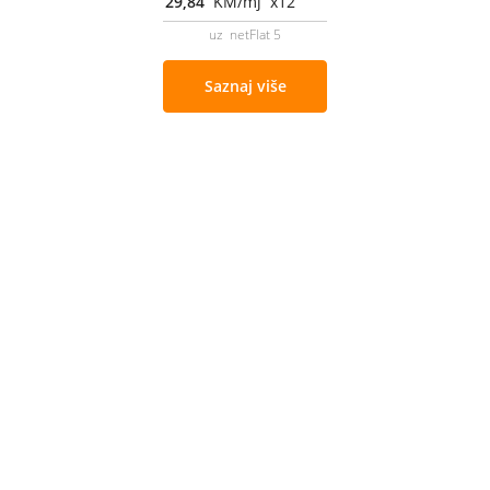
29,84
KM/mj x12
uz netFlat 5
Saznaj više