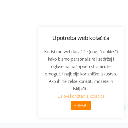
Upotreba web kolačića
Koristimo web kolačiće (eng. "cookies")
kako bismo personalizirali sadržaj i
oglase na našoj web stranici, te
omogućili najbolje korisničko iskustvo.
Ako ih ne želite koristiti, možete ih
isključiti.
Uslovi korištenja kolačića
Prihvati