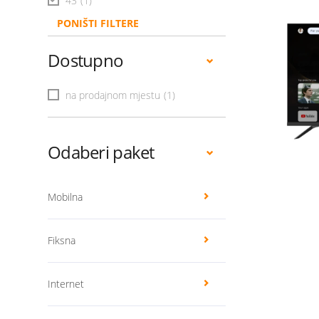
43
(1)
PONIŠTI FILTERE
Dostupno
na prodajnom mjestu
(1)
Odaberi paket
Mobilna
Fiksna
Internet