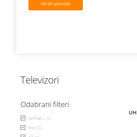
Istraži ponudu
Televizori
Odabrani filteri
UH
netFlat L
(1)
Vox
(1)