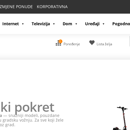
IZMJENE PONUDE
KORPORATIVNA
Internet
Televizija
Dom
Uređaji
Pogodno
0
Poređenje
Lista želja
ki pokret
a
— snažniji modeli, pouzdane
 gradsku vožnju. Za sve koji žele
oz grad.