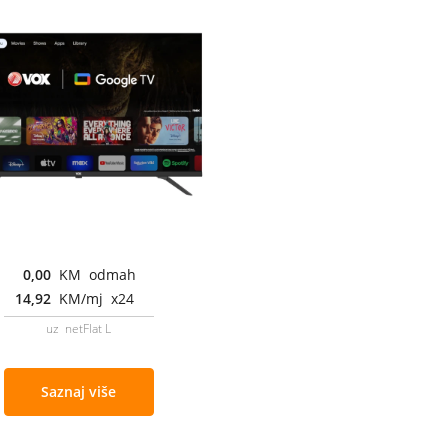
0,00
KM odmah
14,92
KM/mj x24
uz netFlat L
Saznaj više