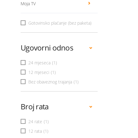
Moja TV
Gotovinsko plaćanje (bez paketa)
Ugovorni odnos
24 mjeseca
(1)
12 mjeseci
(1)
Bez obaveznog trajanja
(1)
Broj rata
24 rate
(1)
12 rata
(1)