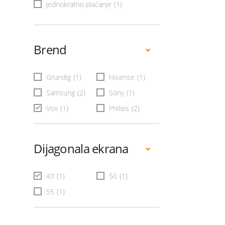
Jednokratno plaćanje
(1)
Brend
Grundig
(1)
Hisense
(1)
Samsung
(2)
Sony
(1)
Vox
(1)
Philips
(2)
Dijagonala ekrana
43
(1)
50
(1)
55
(1)