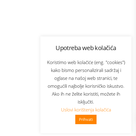
Program lojalnosti
Upotreba web kolačića
com
Bonus plus
sluga
Prijava za newsletter
Koristimo web kolačiće (eng. "cookies")
kako bismo personalizirali sadržaj i
oglase na našoj web stranici, te
elecom
omogućili najbolje korisničko iskustvo.
Ako ih ne želite koristiti, možete ih
isključiti.
Uslovi korištenja kolačića
Prihvati
👋 Zdravo, kako mogu pomoći?