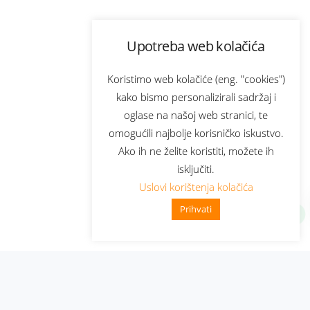
Upotreba web kolačića
Koristimo web kolačiće (eng. "cookies")
kako bismo personalizirali sadržaj i
oglase na našoj web stranici, te
omogućili najbolje korisničko iskustvo.
Ako ih ne želite koristiti, možete ih
isključiti.
Uslovi korištenja kolačića
Prihvati