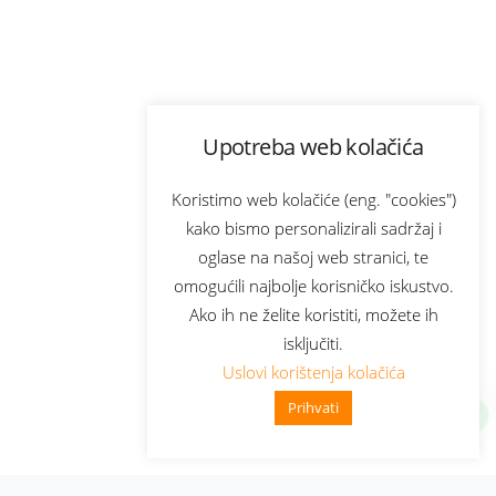
Upotreba web kolačića
Koristimo web kolačiće (eng. "cookies")
kako bismo personalizirali sadržaj i
oglase na našoj web stranici, te
omogućili najbolje korisničko iskustvo.
Ako ih ne želite koristiti, možete ih
isključiti.
Uslovi korištenja kolačića
Prihvati