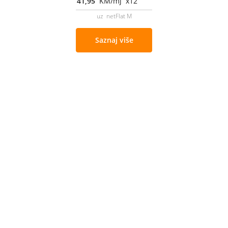
41,95
KM/mj x12
uz netFlat M
Saznaj više