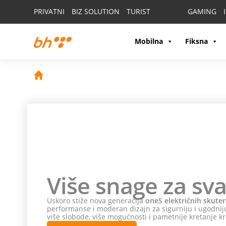
PRIVATNI
BIZ SOLUTION
TURIST
GAMING
Mobilna
Fiksna
Više snage za sva
Uskoro stiže nova generacija
oneS električnih skuter
performanse i moderan dizajn za sigurniju i ugodniju
više slobode, više mogućnosti i pametnije kretanje kr