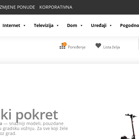
IZMJENE PONUDE
KORPORATIVNA
Internet
Televizija
Dom
Uređaji
Pogodno
0
Poređenje
Lista želja
ki pokret
a
— snažniji modeli, pouzdane
 gradsku vožnju. Za sve koji žele
oz grad.