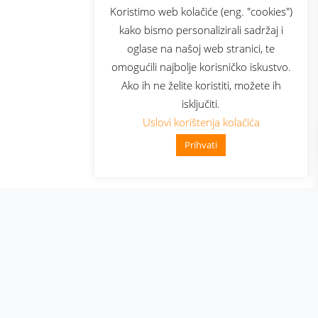
sluga
Prijava za newsletter
Koristimo web kolačiće (eng. "cookies")
kako bismo personalizirali sadržaj i
oglase na našoj web stranici, te
elecom
omogućili najbolje korisničko iskustvo.
Ako ih ne želite koristiti, možete ih
isključiti.
Uslovi korištenja kolačića
Prihvati
👋 Zdravo, kako mogu pomoći