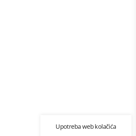
Program lojalnosti
Upotreba web kolačića
com
Bonus plus