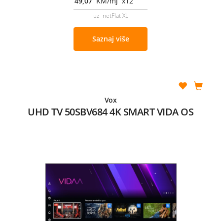
49,07
KM/mj x12
uz netFlat XL
Saznaj više
Vox
UHD TV 50SBV684 4K SMART VIDA OS