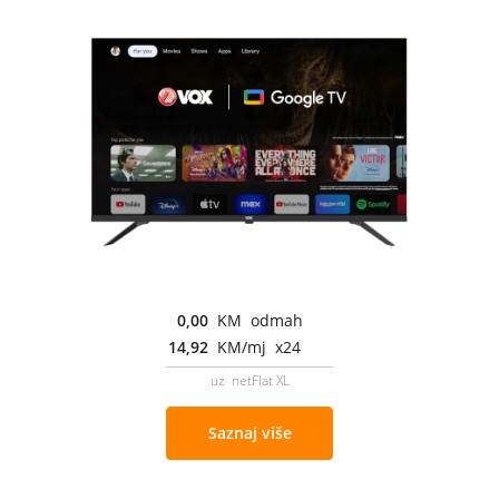
0,00
KM odmah
14,92
KM/mj x24
uz netFlat XL
Saznaj više