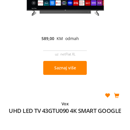
589,00
KM odmah
uz netFlat XL
Saznaj više
Vox
UHD LED TV 43GTU090 4K SMART GOOGLE