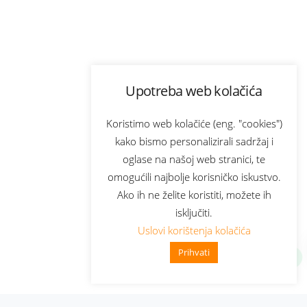
Upotreba web kolačića
Koristimo web kolačiće (eng. "cookies")
kako bismo personalizirali sadržaj i
oglase na našoj web stranici, te
omogućili najbolje korisničko iskustvo.
Ako ih ne želite koristiti, možete ih
isključiti.
Uslovi korištenja kolačića
Prihvati