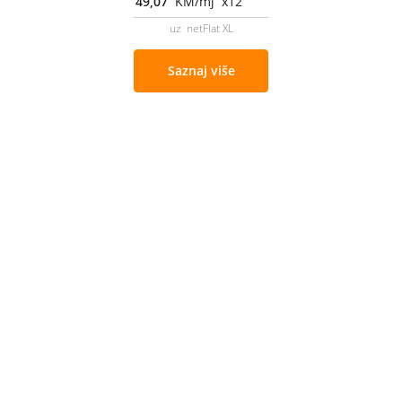
49,07
KM/mj x12
uz netFlat XL
Saznaj više