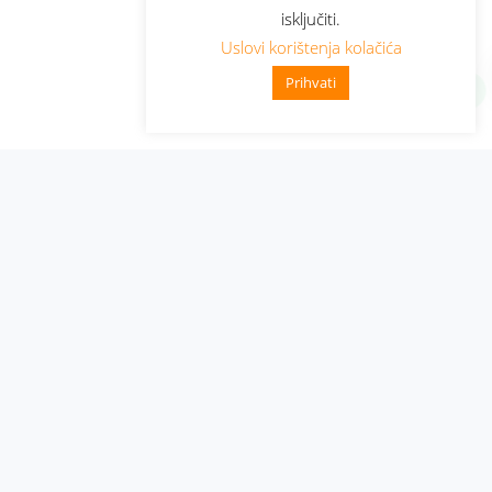
isključiti.
Uslovi korištenja kolačića
Prihvati
Administracija
Nabavke i pozivi
Karijera