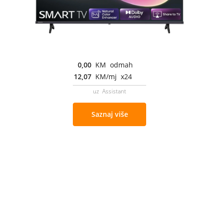
0,00
KM odmah
12,07
KM/mj x24
uz Assistant
Saznaj više