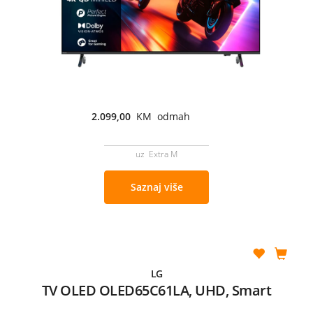
2.099,00
KM odmah
uz Extra M
Saznaj više
LG
TV OLED OLED65C61LA, UHD, Smart