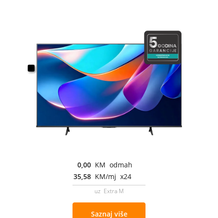
0,00
KM odmah
35,58
KM/mj x24
uz Extra M
Saznaj više