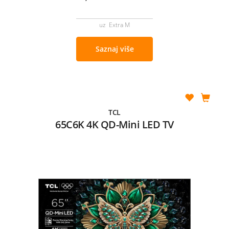
uz Extra M
Saznaj više
TCL
65C6K 4K QD-Mini LED TV