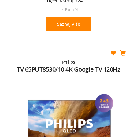
14,99
KM/mj x24
uz Extra M
Saznaj više
Philips
TV 65PUT8530/10 4K Google TV 120Hz