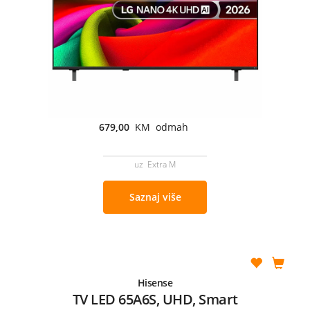
679,00
KM odmah
uz Extra M
Saznaj više
Hisense
TV LED 65A6S, UHD, Smart