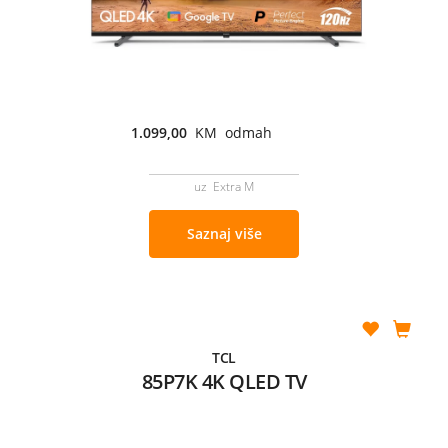
1.099,00
KM odmah
uz Extra M
Saznaj više
TCL
85P7K 4K QLED TV