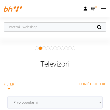
0
Mobilna
Fiksna
Ne propusti
HONOR poklone!
Internet
Uz
HONOR 600, 600 Pro i Magic 8
Pro
od 04.08.–31.08. očekuju te
Televizija
super pokloni!
Istraži ponudu
Dom
Televizori
Uređaji
Pogodnosti
PONIŠTI FILTERE
FILTER
Akcije
Podrška