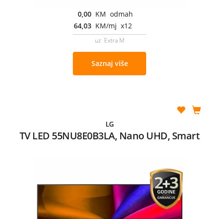
0,00
KM odmah
64,03
KM/mj x12
uz Extra M
Saznaj više
LG
TV LED 55NU8E0B3LA, Nano UHD, Smart