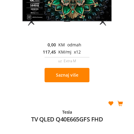
0,00
KM odmah
117,45
KM/mj x12
uz Extra M
Saznaj više
Tesla
TV QLED Q40E665GFS FHD