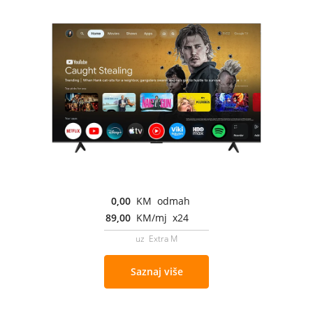
0,00
KM odmah
89,00
KM/mj x24
uz Extra M
Saznaj više