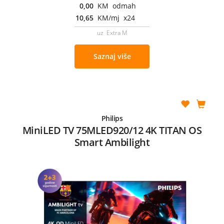
0,00
KM odmah
10,65
KM/mj x24
uz Extra M
Saznaj više
Philips
MiniLED TV 75MLED920/12 4K TITAN OS
Smart Ambilight