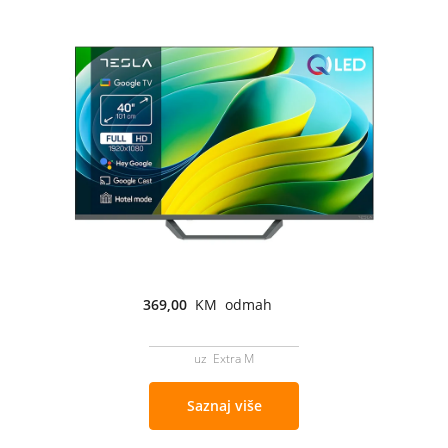
369,00
KM odmah
uz Extra M
Saznaj više