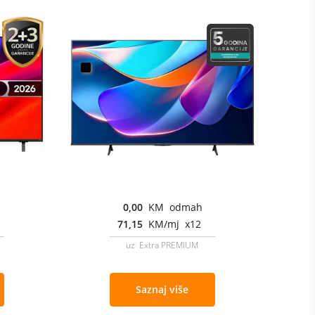
0,00
KM odmah
71,15
KM/mj x12
uz Extra PREMIUM
Saznaj više