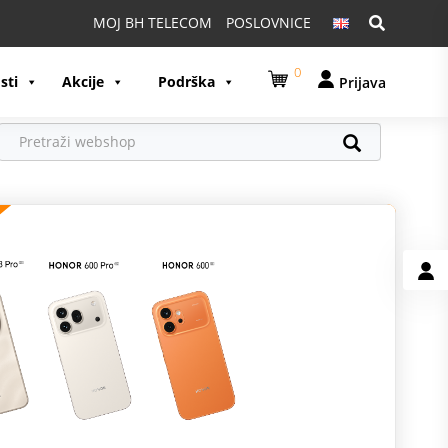
Pretraga:
MOJ BH TELECOM
POSLOVNICE
0
sti
Akcije
Podrška
Prijava
U
U
A
S
G
K
M
O
p
z
S
p
p
p
K
D
I
v
P
p
z
1
A
n
p