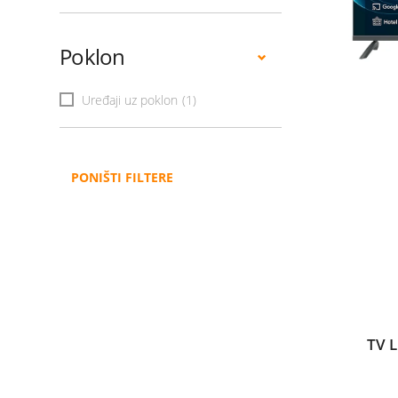
Poklon
Uređaji uz poklon
(1)
PONIŠTI FILTERE
TV 