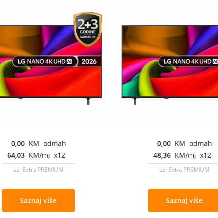
0,00
KM odmah
0,00
KM odmah
64,03
KM/mj x12
48,36
KM/mj x12
uz Extra PREMIUM
uz Extra PREMIUM
Saznaj više
Saznaj više