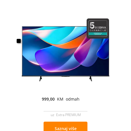
999,00
KM odmah
uz Extra PREMIUM
Saznaj više