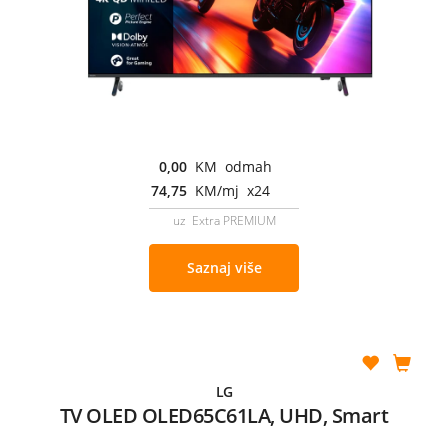
0,00
KM odmah
74,75
KM/mj x24
uz Extra PREMIUM
Saznaj više
LG
TV OLED OLED65C61LA, UHD, Smart