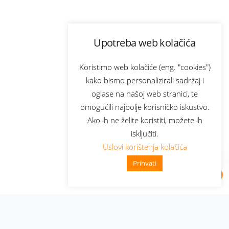
Upotreba web kolačića
Koristimo web kolačiće (eng. "cookies")
kako bismo personalizirali sadržaj i
oglase na našoj web stranici, te
omogućili najbolje korisničko iskustvo.
Ako ih ne želite koristiti, možete ih
isključiti.
Uslovi korištenja kolačića
Prihvati