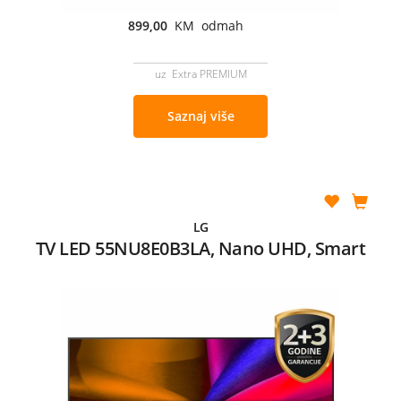
899,00
KM odmah
uz Extra PREMIUM
Saznaj više
LG
TV LED 55NU8E0B3LA, Nano UHD, Smart