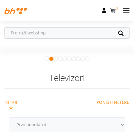
0
Mobilna
Fiksna
Vaš partner u
Internet
pokretu
Apple Watch
– vaš partner za
Televizija
zdraviji i aktivniji život.
Istraži ponudu
Dom
Televizori
Uređaji
Pogodnosti
PONIŠTI FILTERE
FILTER
Akcije
Podrška