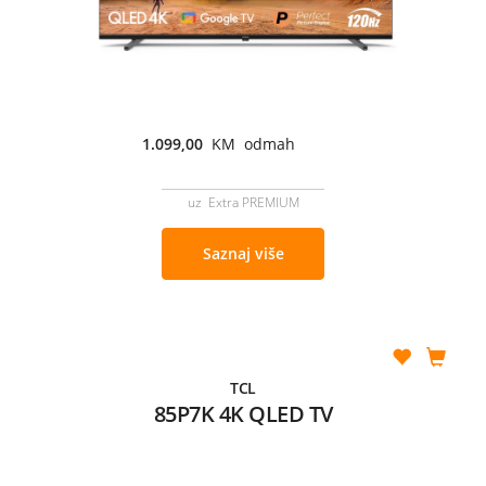
1.099,00
KM odmah
uz Extra PREMIUM
Saznaj više
TCL
85P7K 4K QLED TV