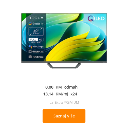
0,00
KM odmah
13,14
KM/mj x24
uz Extra PREMIUM
Saznaj više