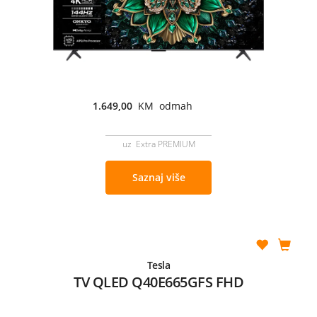
1.649,00
KM odmah
uz Extra PREMIUM
Saznaj više
Tesla
TV QLED Q40E665GFS FHD