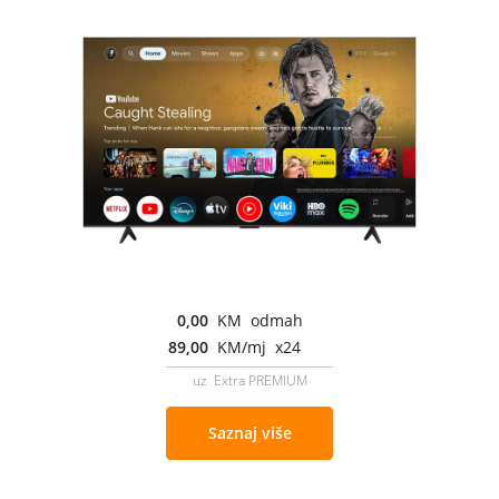
0,00
KM odmah
89,00
KM/mj x24
uz Extra PREMIUM
Saznaj više