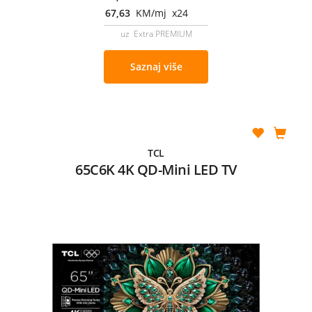
67,63
KM/mj x24
uz Extra PREMIUM
Saznaj više
TCL
65C6K 4K QD-Mini LED TV