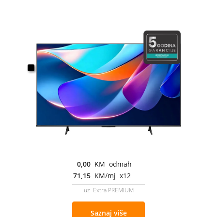
0,00
KM odmah
71,15
KM/mj x12
uz Extra PREMIUM
Saznaj više