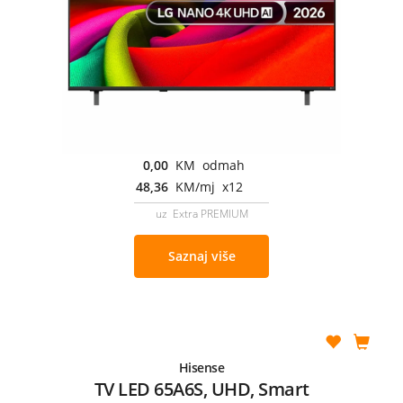
0,00
KM odmah
48,36
KM/mj x12
uz Extra PREMIUM
Saznaj više
Hisense
TV LED 65A6S, UHD, Smart