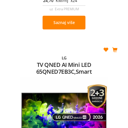
24,70
KM/mj x24
uz Extra PREMIUM
Saznaj više
LG
TV QNED AI Mini LED
65QNED7EB3C,Smart