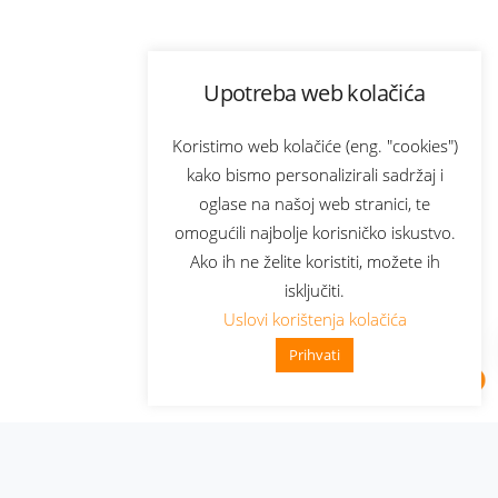
Upotreba web kolačića
Koristimo web kolačiće (eng. "cookies")
kako bismo personalizirali sadržaj i
oglase na našoj web stranici, te
omogućili najbolje korisničko iskustvo.
Ako ih ne želite koristiti, možete ih
isključiti.
Uslovi korištenja kolačića
Prihvati