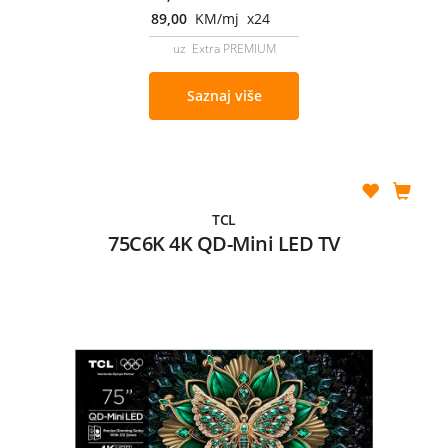
89,00
KM/mj x24
uz Extra PREMIUM
Saznaj više
TCL
75C6K 4K QD-Mini LED TV