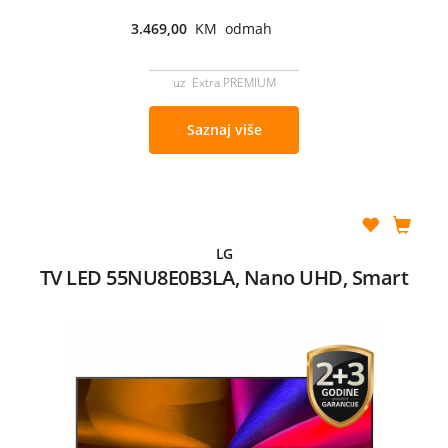
3.469,00
KM odmah
uz Extra PREMIUM
Saznaj više
LG
TV LED 55NU8E0B3LA, Nano UHD, Smart