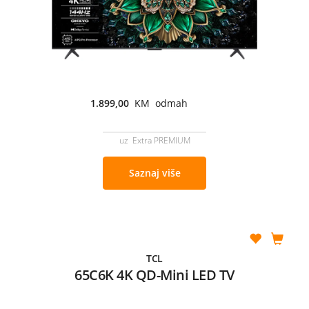
1.899,00
KM odmah
uz Extra PREMIUM
Saznaj više
TCL
65C6K 4K QD-Mini LED TV