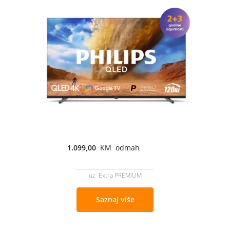
1.099,00
KM odmah
uz Extra PREMIUM
Saznaj više