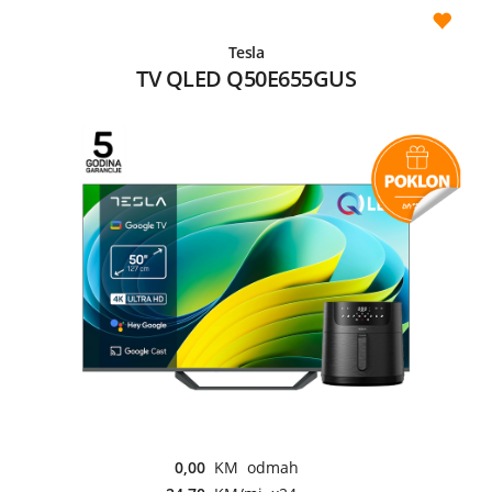
Tesla
TV QLED Q50E655GUS
0,00
KM odmah