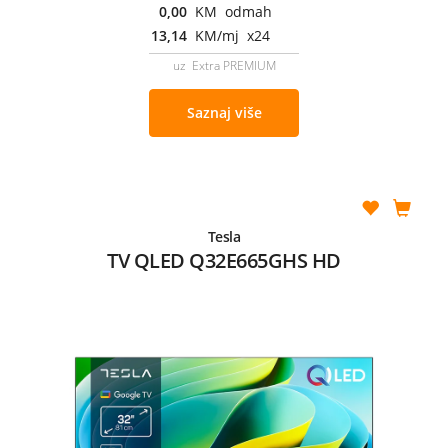
0,00
KM odmah
13,14
KM/mj x24
uz Extra PREMIUM
Saznaj više
Tesla
TV QLED Q32E665GHS HD