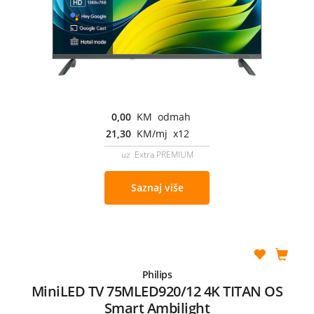
0,00
KM odmah
21,30
KM/mj x12
uz Extra PREMIUM
Saznaj više
Philips
MiniLED TV 75MLED920/12 4K TITAN OS
Smart Ambilight