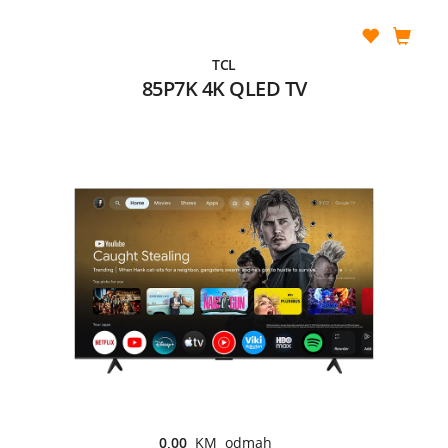
TCL
85P7K 4K QLED TV
0,00
KM odmah