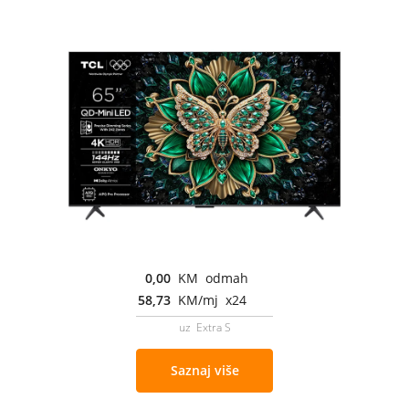
0,00
KM odmah
58,73
KM/mj x24
uz Extra S
Saznaj više