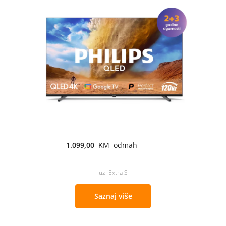
1.099,00
KM odmah
uz Extra S
Saznaj više