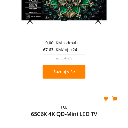
0,00
KM odmah
67,63
KM/mj x24
uz Extra S
Saznaj više
TCL
65C6K 4K QD-Mini LED TV