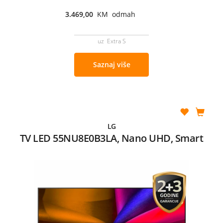
3.469,00
KM odmah
uz Extra S
Saznaj više
LG
TV LED 55NU8E0B3LA, Nano UHD, Smart