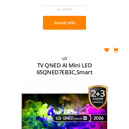
uz Extra S
Saznaj više
LG
TV QNED AI Mini LED
65QNED7EB3C,Smart