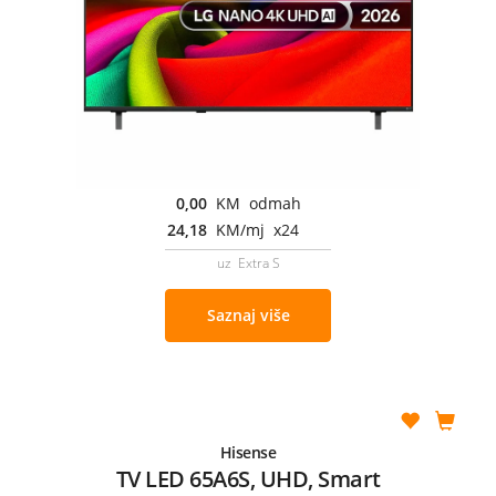
0,00
KM odmah
24,18
KM/mj x24
uz Extra S
Saznaj više
Hisense
TV LED 65A6S, UHD, Smart