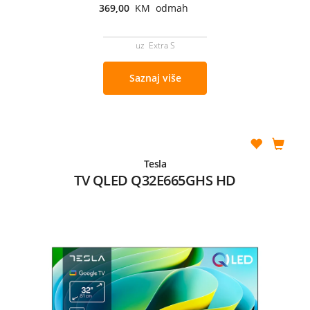
369,00
KM odmah
uz Extra S
Saznaj više
Tesla
TV QLED Q32E665GHS HD