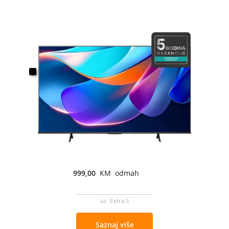
999,00
KM odmah
uz Extra S
Saznaj više