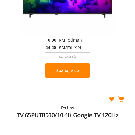
0,00
KM odmah
44,48
KM/mj x24
uz Extra S
Saznaj više
Philips
TV 65PUT8530/10 4K Google TV 120Hz