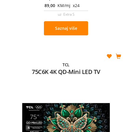
89,00
KM/mj x24
uz Extra S
Saznaj više
TCL
75C6K 4K QD-Mini LED TV