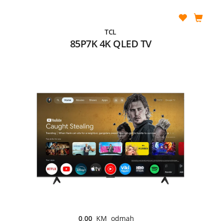
TCL
85P7K 4K QLED TV
0,00
KM odmah