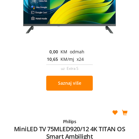
0,00
KM odmah
10,65
KM/mj x24
uz Extra S
Saznaj više
Philips
MiniLED TV 75MLED920/12 4K TITAN OS
Smart Ambilight