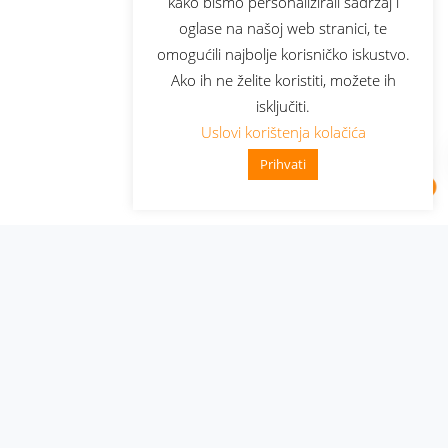
kako bismo personalizirali sadržaj i
oglase na našoj web stranici, te
omogućili najbolje korisničko iskustvo.
Ako ih ne želite koristiti, možete ih
isključiti.
Uslovi korištenja kolačića
Prihvati