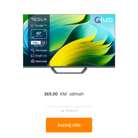
369,00
KM odmah
uz Extra S
Saznaj više