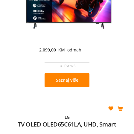
2.099,00
KM odmah
uz Extra S
Saznaj više
LG
TV OLED OLED65C61LA, UHD, Smart