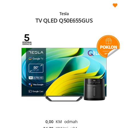
Tesla
TV QLED Q50E655GUS
0,00
KM odmah