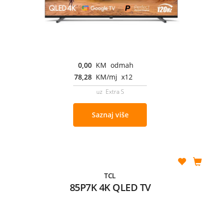
0,00
KM odmah
78,28
KM/mj x12
uz Extra S
Saznaj više
TCL
85P7K 4K QLED TV