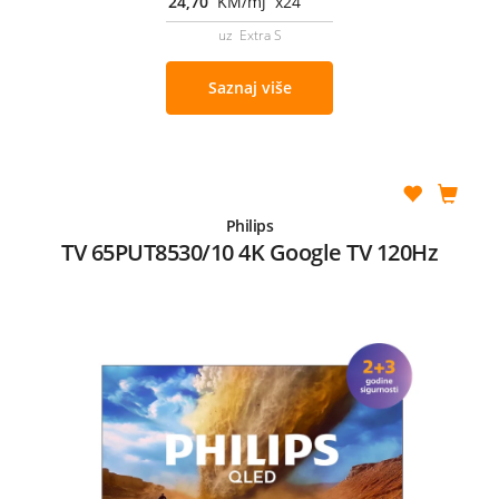
24,70
KM/mj x24
uz Extra S
Saznaj više
Philips
TV 65PUT8530/10 4K Google TV 120Hz