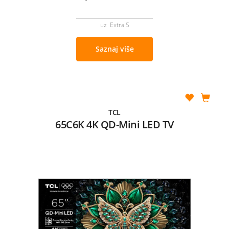
uz Extra S
Saznaj više
TCL
65C6K 4K QD-Mini LED TV