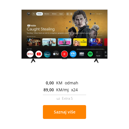
0,00
KM odmah
89,00
KM/mj x24
uz Extra S
Saznaj više