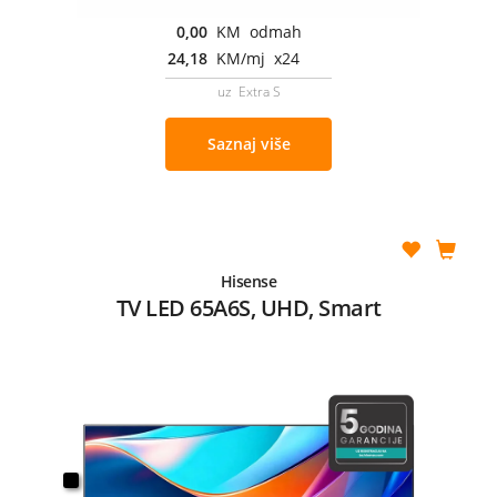
0,00
KM odmah
24,18
KM/mj x24
uz Extra S
Saznaj više
Hisense
TV LED 65A6S, UHD, Smart