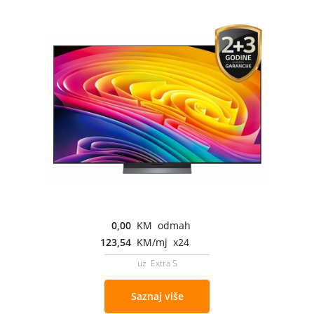
0,00
KM odmah
123,54
KM/mj x24
uz Extra S
Saznaj više