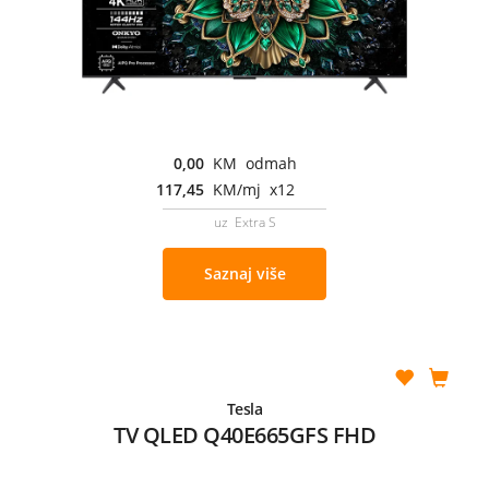
0,00
KM odmah
117,45
KM/mj x12
uz Extra S
Saznaj više
Tesla
TV QLED Q40E665GFS FHD