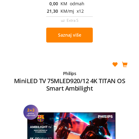
0,00
KM odmah
21,30
KM/mj x12
uz Extra S
Saznaj više
Philips
MiniLED TV 75MLED920/12 4K TITAN OS
Smart Ambilight