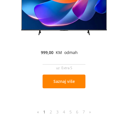
999,00
KM odmah
uz Extra S
Saznaj više
«
1
2
3
4
5
6
7
»