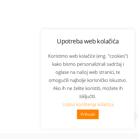
Upotreba web kolačića
Koristimo web kolačiće (eng. "cookies")
kako bismo personalizirali sadržaj i
oglase na našoj web stranici, te
omogućili najbolje korisničko iskustvo.
Ako ih ne želite koristiti, možete ih
isključiti.
Uslovi korištenja kolačića
Prihvati