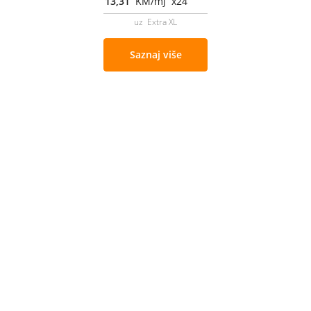
13,31
KM/mj x24
uz Extra XL
Saznaj više