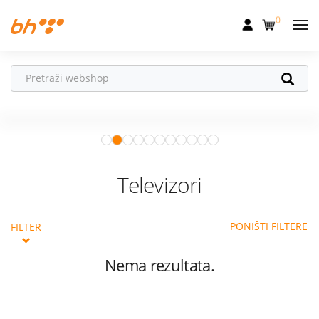
0
Mobilna
Fiksna
Više snage za svaki
pokret
Internet
Nova generacija snažnijih
oneS
skutera
za sigurniju i udobniju
Televizija
gradsku vožnju.
Istraži ponudu
Dom
Televizori
Uređaji
PONIŠTI FILTERE
FILTER
Pogodnosti
Akcije
Nema rezultata.
Podrška