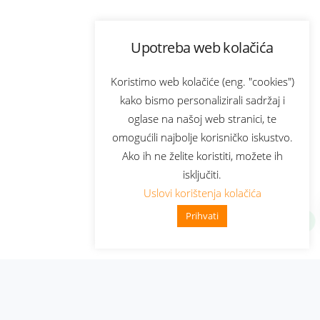
Upotreba web kolačića
Koristimo web kolačiće (eng. "cookies")
kako bismo personalizirali sadržaj i
oglase na našoj web stranici, te
omogućili najbolje korisničko iskustvo.
Ako ih ne želite koristiti, možete ih
isključiti.
Uslovi korištenja kolačića
Prihvati