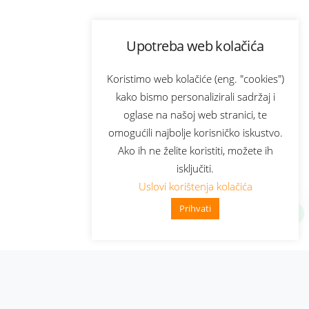
Upotreba web kolačića
Koristimo web kolačiće (eng. "cookies")
kako bismo personalizirali sadržaj i
oglase na našoj web stranici, te
omogućili najbolje korisničko iskustvo.
Ako ih ne želite koristiti, možete ih
isključiti.
Uslovi korištenja kolačića
Prihvati