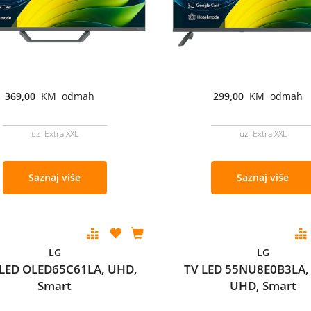
369,00
KM odmah
299,00
KM odmah
uz Extra XXL
uz Extra XXL
Saznaj više
Saznaj više
LG
LG
LED OLED65C61LA, UHD,
TV LED 55NU8E0B3LA,
Smart
UHD, Smart