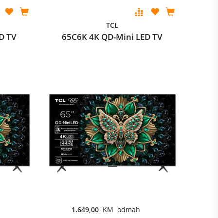
TCL
D TV
65C6K 4K QD-Mini LED TV
1.649,00
KM odmah