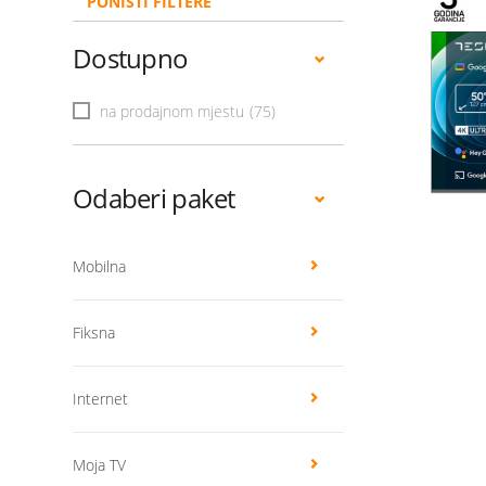
PONIŠTI FILTERE
Dostupno
na prodajnom mjestu
(75)
Odaberi paket
Mobilna
Fiksna
Internet
Moja TV