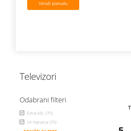
Istraži ponudu
Televizori
Odabrani filteri
T
Extra XXL
(75)
24 mjeseca
(75)