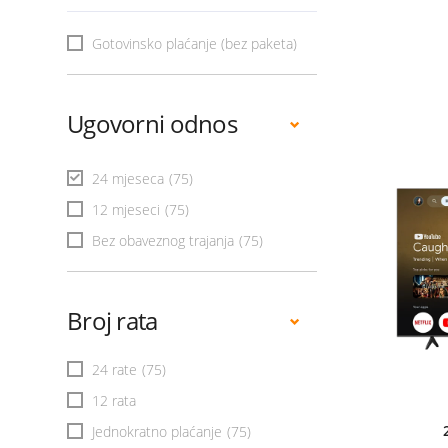
Gotovinsko plaćanje (bez paketa)
Ugovorni odnos
24 mjeseca
(75)
12 mjeseci
(75)
Bez obaveznog trajanja
(75)
Broj rata
24 rate
(75)
12 rata
Jednokratno plaćanje
(75)