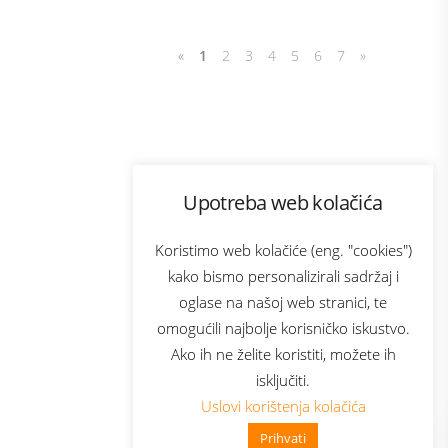
«
1
2
3
4
5
6
7
»
Program lojalnosti
Upotreba web kolačića
com
Bonus plus
sluga
Prijava za newsletter
Koristimo web kolačiće (eng. "cookies")
kako bismo personalizirali sadržaj i
oglase na našoj web stranici, te
elecom
omogućili najbolje korisničko iskustvo.
Ako ih ne želite koristiti, možete ih
isključiti.
Uslovi korištenja kolačića
Prihvati
👋 Zdravo, kako mogu pomoći?