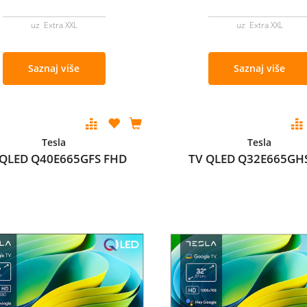
uz Extra XXL
uz Extra XXL
Saznaj više
Saznaj više
Tesla
Tesla
 QLED Q40E665GFS FHD
TV QLED Q32E665GH