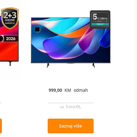
999,00
KM odmah
uz Extra XXL
Saznaj više