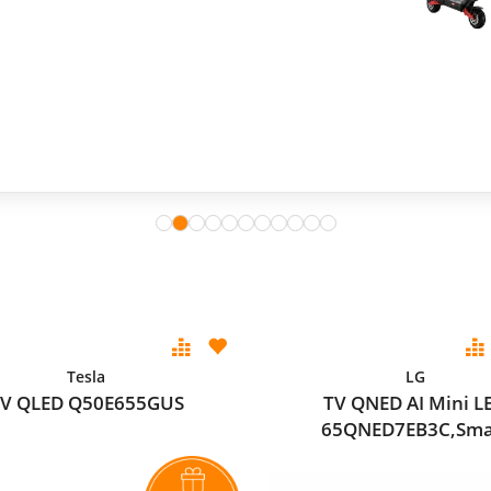
Tesla
LG
V QLED Q50E655GUS
TV QNED AI Mini L
65QNED7EB3C,Sma