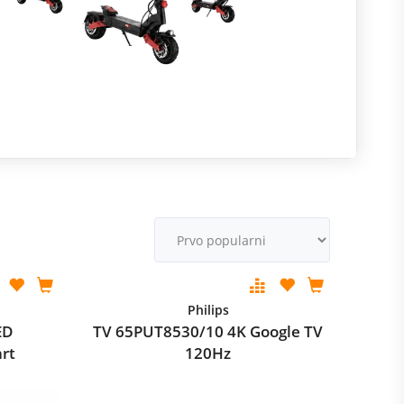
R
m
M
v
Philips
ED
TV 65PUT8530/10 4K Google TV
rt
120Hz