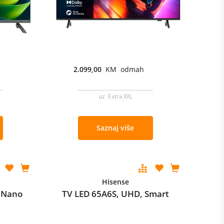
2.099,00
KM odmah
uz Extra XXL
Saznaj više
Hisense
 Nano
TV LED 65A6S, UHD, Smart