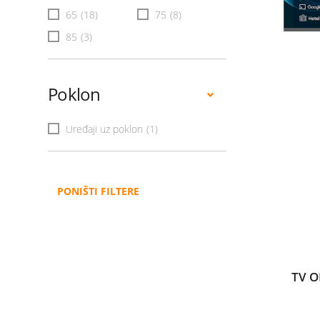
65
(18)
75
(8)
85
(3)
Poklon
Uređaji uz poklon
(1)
PONIŠTI FILTERE
TV O