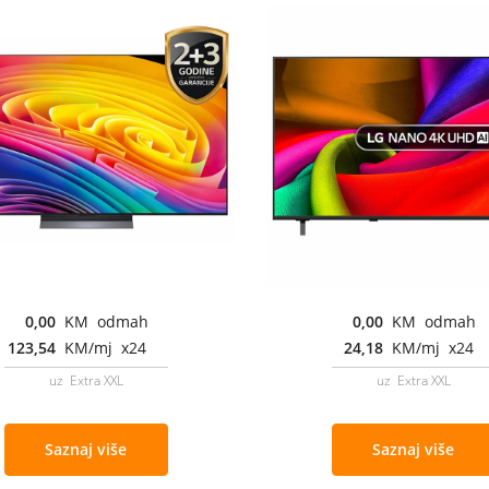
0,00
KM odmah
0,00
KM odmah
123,54
KM/mj x24
24,18
KM/mj x24
uz Extra XXL
uz Extra XXL
Saznaj više
Saznaj više