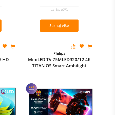
uz Extra XXL
Saznaj više
Philips
S HD
MiniLED TV 75MLED920/12 4K
TITAN OS Smart Ambilight