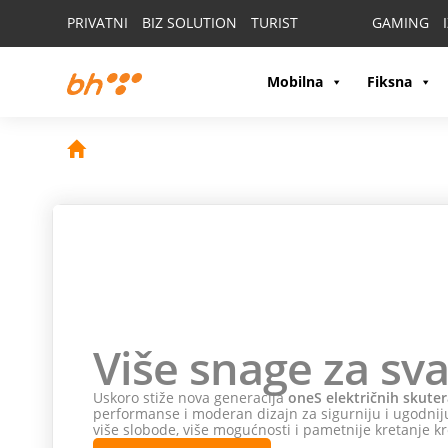
PRIVATNI
BIZ SOLUTION
TURIST
GAMING
Mobilna
Fiksna
Više snage za sva
Uskoro stiže nova generacija
oneS električnih skuter
performanse i moderan dizajn za sigurniju i ugodniju
više slobode, više mogućnosti i pametnije kretanje kr