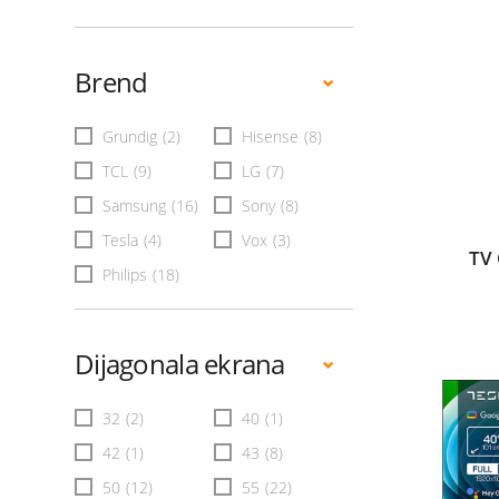
Brend
Grundig
(2)
Hisense
(8)
TCL
(9)
LG
(7)
Samsung
(16)
Sony
(8)
Tesla
(4)
Vox
(3)
TV
Philips
(18)
Dijagonala ekrana
32
(2)
40
(1)
42
(1)
43
(8)
50
(12)
55
(22)