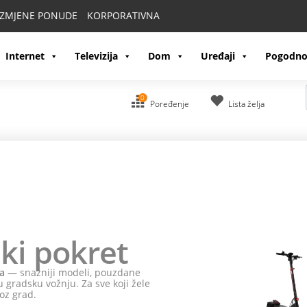
IZMJENE PONUDE
KORPORATIVNA
Internet
Televizija
Dom
Uređaji
Pogodno
0
Poređenje
Lista želja
ki pokret
a
— snažniji modeli, pouzdane
 gradsku vožnju. Za sve koji žele
oz grad.