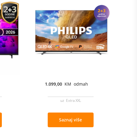
1.099,00
KM odmah
uz Extra XXL
Saznaj više