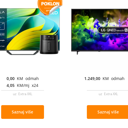
0,00
KM odmah
1.249,00
KM odmah
4,05
KM/mj x24
uz Extra XXL
uz Extra XXL
Saznaj više
Saznaj više