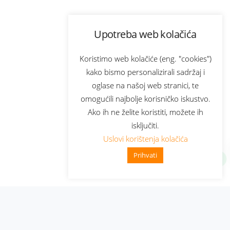
Upotreba web kolačića
Koristimo web kolačiće (eng. "cookies")
kako bismo personalizirali sadržaj i
oglase na našoj web stranici, te
omogućili najbolje korisničko iskustvo.
Ako ih ne želite koristiti, možete ih
isključiti.
Uslovi korištenja kolačića
Prihvati