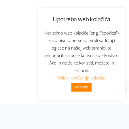
Upotreba web kolačića
Koristimo web kolačiće (eng. "cookies")
kako bismo personalizirali sadržaj i
oglase na našoj web stranici, te
omogućili najbolje korisničko iskustvo.
Ako ih ne želite koristiti, možete ih
isključiti.
Uslovi korištenja kolačića
Prihvati