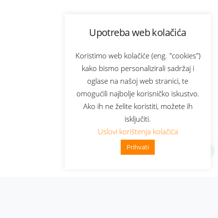
Upotreba web kolačića
Koristimo web kolačiće (eng. "cookies")
kako bismo personalizirali sadržaj i
oglase na našoj web stranici, te
omogućili najbolje korisničko iskustvo.
Ako ih ne želite koristiti, možete ih
isključiti.
Uslovi korištenja kolačića
Prihvati