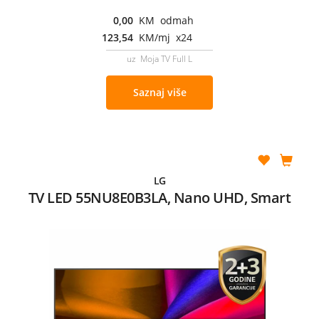
0,00
KM odmah
123,54
KM/mj x24
uz Moja TV Full L
Saznaj više
LG
TV LED 55NU8E0B3LA, Nano UHD, Smart