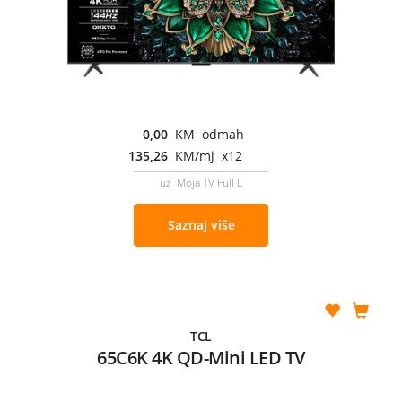
0,00
KM odmah
135,26
KM/mj x12
uz Moja TV Full L
Saznaj više
TCL
65C6K 4K QD-Mini LED TV