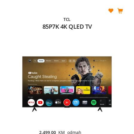
TCL
85P7K 4K QLED TV
2.499,00
KM odmah