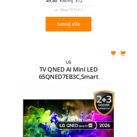
49,40
KM/mj x12
uz Moja TV Full L
Saznaj više
LG
TV QNED AI Mini LED
65QNED7EB3C,Smart