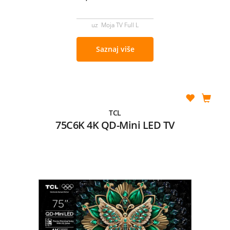
uz Moja TV Full L
Saznaj više
TCL
75C6K 4K QD-Mini LED TV