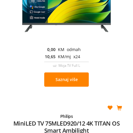
0,00
KM odmah
10,65
KM/mj x24
uz Moja TV Full L
Saznaj više
Philips
MiniLED TV 75MLED920/12 4K TITAN OS
Smart Ambilight