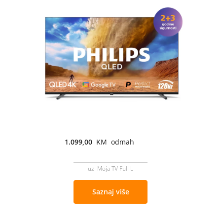
1.099,00
KM odmah
uz Moja TV Full L
Saznaj više