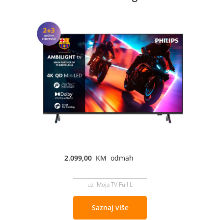
2.099,00
KM odmah
uz Moja TV Full L
Saznaj više