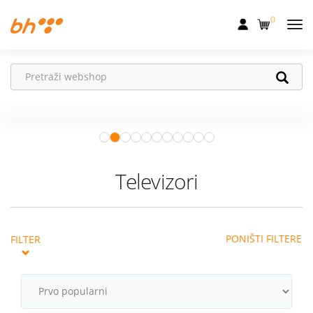
0
Mobilna
Fiksna
Ne propusti
HONOR poklone!
Internet
Uz
HONOR 600, 600 Pro i Magic 8
Pro
od 04.08.–31.08. očekuju te
Televizija
super pokloni!
Istraži ponudu
Dom
Televizori
Uređaji
Pogodnosti
PONIŠTI FILTERE
FILTER
Akcije
Podrška