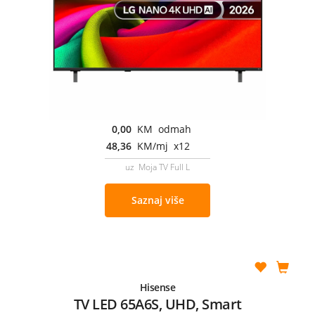
0,00
KM odmah
48,36
KM/mj x12
uz Moja TV Full L
Saznaj više
Hisense
TV LED 65A6S, UHD, Smart