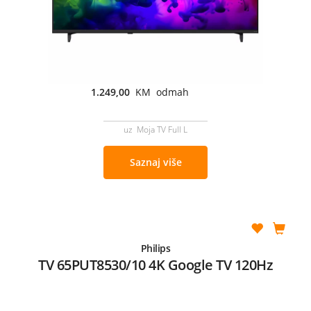
1.249,00
KM odmah
uz Moja TV Full L
Saznaj više
Philips
TV 65PUT8530/10 4K Google TV 120Hz