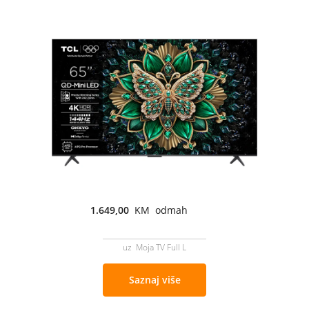
1.649,00
KM odmah
uz Moja TV Full L
Saznaj više