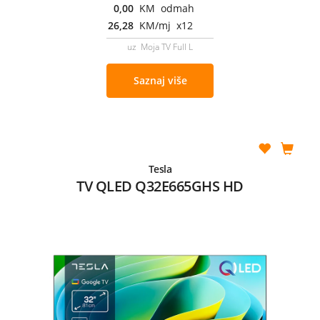
0,00
KM odmah
26,28
KM/mj x12
uz Moja TV Full L
Saznaj više
Tesla
TV QLED Q32E665GHS HD