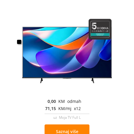
0,00
KM odmah
71,15
KM/mj x12
uz Moja TV Full L
Saznaj više