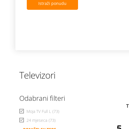
Istraži ponudu
Televizori
Odabrani filteri
T
Moja TV Full L
(73)
24 mjeseca
(73)