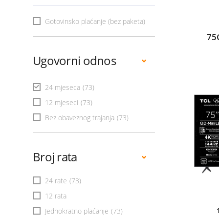
Gotovinsko plaćanje (bez paketa)
75
Ugovorni odnos
24 mjeseca
(73)
12 mjeseci
(73)
Bez obaveznog trajanja
(73)
Broj rata
24 rate
(73)
12 rata
Jednokratno plaćanje
(73)