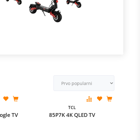
R
m
M
v
TCL
ogle TV
85P7K 4K QLED TV