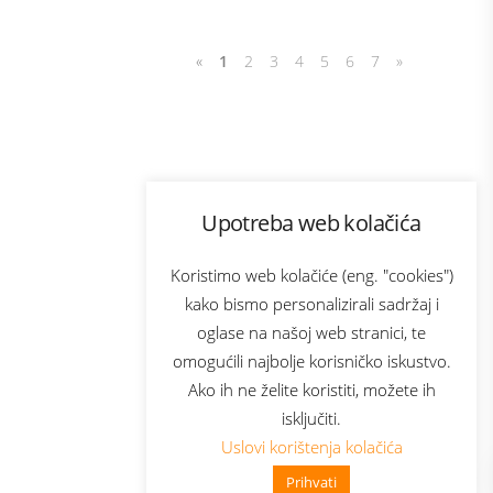
«
1
2
3
4
5
6
7
»
Program lojalnosti
Upotreba web kolačića
com
Bonus plus
sluga
Prijava za newsletter
Koristimo web kolačiće (eng. "cookies")
kako bismo personalizirali sadržaj i
oglase na našoj web stranici, te
elecom
omogućili najbolje korisničko iskustvo.
Ako ih ne želite koristiti, možete ih
isključiti.
Uslovi korištenja kolačića
Prihvati
👋 Zdravo, kako mogu pomoći?