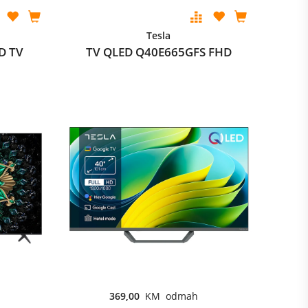
Tesla
D TV
TV QLED Q40E665GFS FHD
369,00
KM odmah