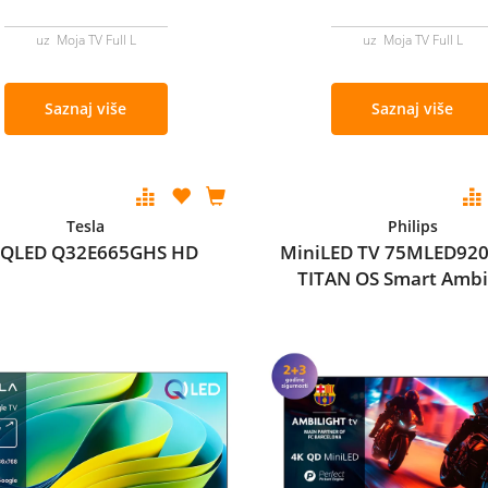
uz Moja TV Full L
uz Moja TV Full L
Saznaj više
Saznaj više
Tesla
Philips
 QLED Q32E665GHS HD
MiniLED TV 75MLED920
TITAN OS Smart Ambi