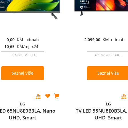
0,00
KM odmah
2.099,00
KM odmah
10,65
KM/mj x24
uz Moja TV Full L
uz Moja TV Full L
Saznaj više
Saznaj više
LG
LG
LED 65NU8E0B3LA, Nano
TV LED 55NU8E0B3LA,
UHD, Smart
UHD, Smart