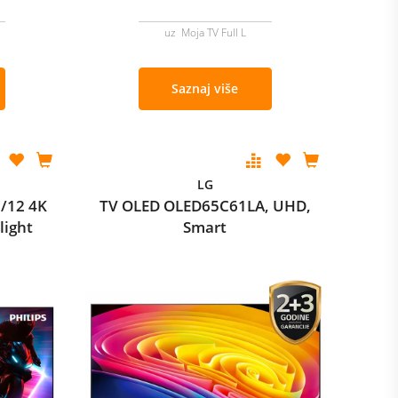
uz Moja TV Full L
Saznaj više
LG
/12 4K
TV OLED OLED65C61LA, UHD,
light
Smart