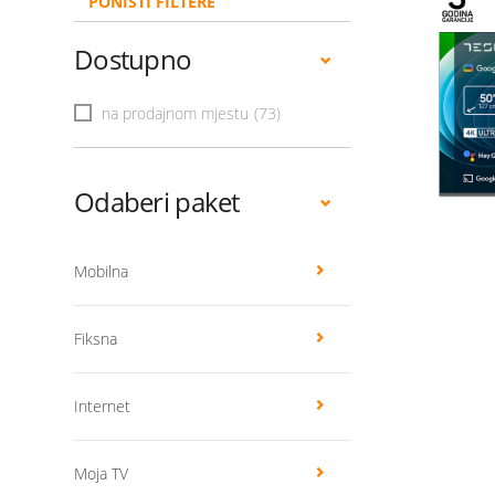
PONIŠTI FILTERE
Dostupno
na prodajnom mjestu
(73)
Odaberi paket
Mobilna
Fiksna
Internet
Moja TV