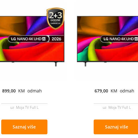
899,00
KM odmah
679,00
KM odmah
uz Moja TV Full L
uz Moja TV Full L
Saznaj više
Saznaj više