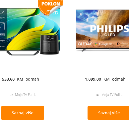
533,60
KM odmah
1.099,00
KM odmah
uz Moja TV Full L
uz Moja TV Full L
Saznaj više
Saznaj više