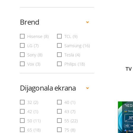
Brend
Hisense
(8)
TCL
(9)
LG
(7)
Samsung
(16)
Sony
(8)
Tesla
(4)
Vox
(3)
Philips
(18)
TV
Dijagonala ekrana
32
(2)
40
(1)
42
(1)
43
(7)
50
(11)
55
(22)
65
(18)
75
(8)