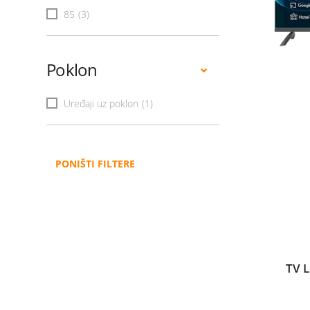
85
(3)
Poklon
Uređaji uz poklon
(1)
PONIŠTI FILTERE
TV 