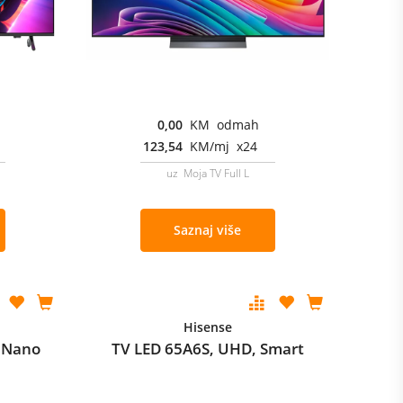
0,00
KM odmah
123,54
KM/mj x24
uz Moja TV Full L
Saznaj više
Hisense
 Nano
TV LED 65A6S, UHD, Smart