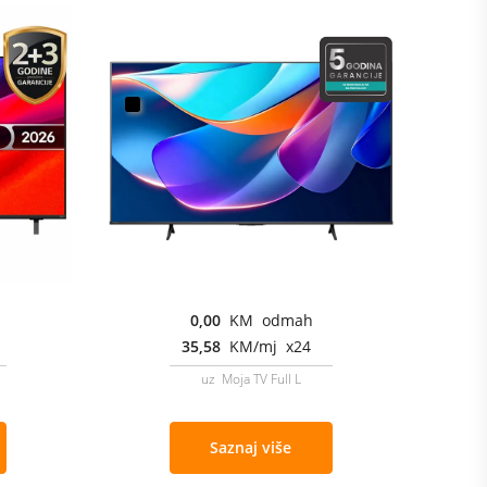
0,00
KM odmah
35,58
KM/mj x24
uz Moja TV Full L
Saznaj više