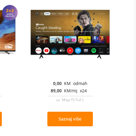
0,00
KM odmah
89,00
KM/mj x24
uz Moja TV Full L
Saznaj više