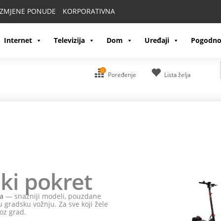
IZMJENE PONUDE
KORPORATIVNA
Internet
Televizija
Dom
Uređaji
Pogodno
0
Poređenje
Lista želja
ki pokret
a
— snažniji modeli, pouzdane
 gradsku vožnju. Za sve koji žele
oz grad.