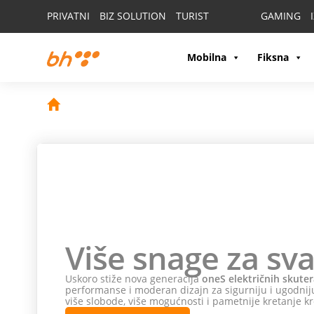
PRIVATNI
BIZ SOLUTION
TURIST
GAMING
Mobilna
Fiksna
Više snage za sva
Uskoro stiže nova generacija
oneS električnih skuter
performanse i moderan dizajn za sigurniju i ugodniju
više slobode, više mogućnosti i pametnije kretanje kr