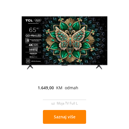
1.649,00
KM odmah
uz Moja TV Full L
Saznaj više