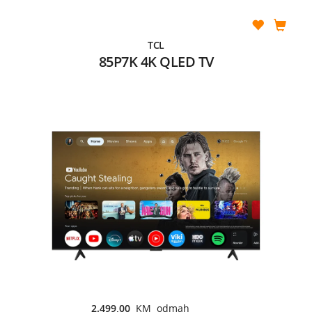
TCL
85P7K 4K QLED TV
2.499,00
KM odmah