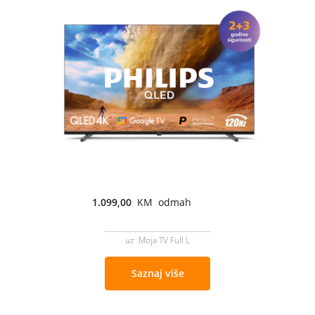
1.099,00
KM odmah
uz Moja TV Full L
Saznaj više