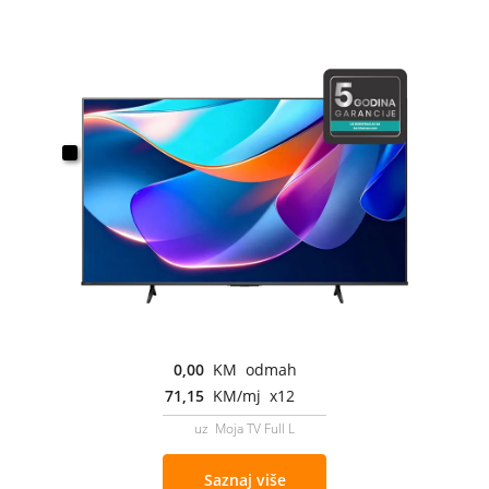
0,00
KM odmah
71,15
KM/mj x12
uz Moja TV Full L
Saznaj više