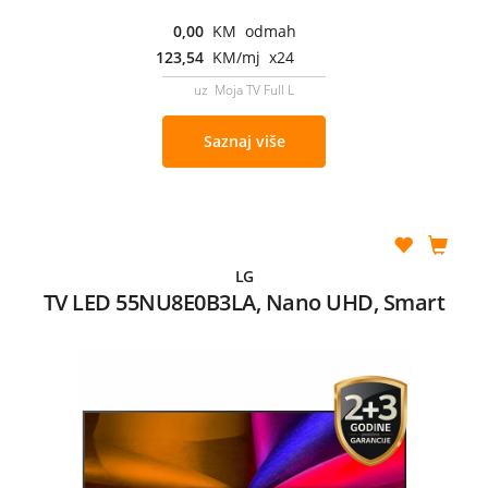
0,00
KM odmah
123,54
KM/mj x24
uz Moja TV Full L
Saznaj više
LG
TV LED 55NU8E0B3LA, Nano UHD, Smart