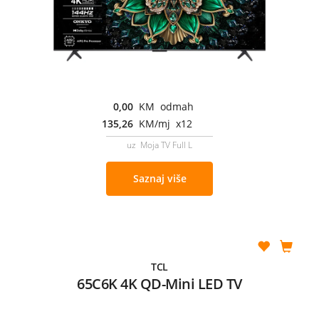
0,00
KM odmah
135,26
KM/mj x12
uz Moja TV Full L
Saznaj više
TCL
65C6K 4K QD-Mini LED TV