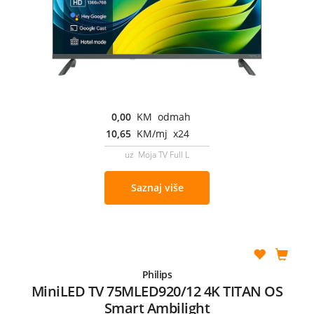
0,00
KM odmah
10,65
KM/mj x24
uz Moja TV Full L
Saznaj više
Philips
MiniLED TV 75MLED920/12 4K TITAN OS
Smart Ambilight