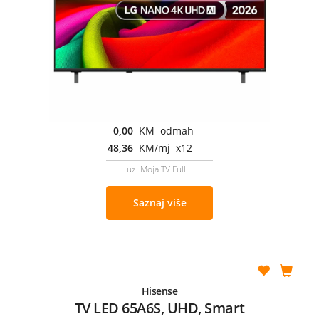
0,00
KM odmah
48,36
KM/mj x12
uz Moja TV Full L
Saznaj više
Hisense
TV LED 65A6S, UHD, Smart