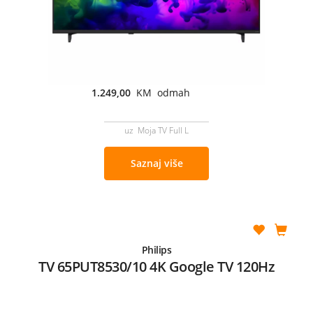
1.249,00
KM odmah
uz Moja TV Full L
Saznaj više
Philips
TV 65PUT8530/10 4K Google TV 120Hz