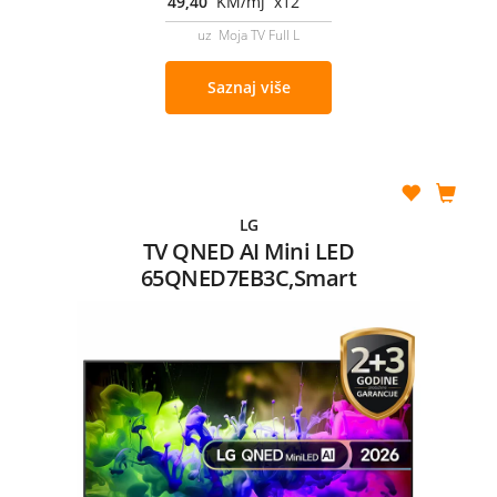
49,40
KM/mj x12
uz Moja TV Full L
Saznaj više
LG
TV QNED AI Mini LED
65QNED7EB3C,Smart