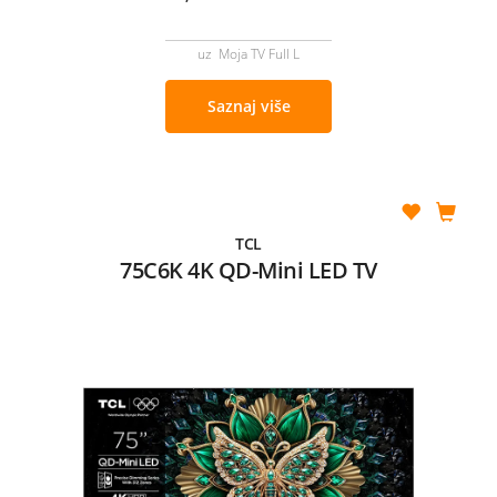
uz Moja TV Full L
Saznaj više
TCL
75C6K 4K QD-Mini LED TV