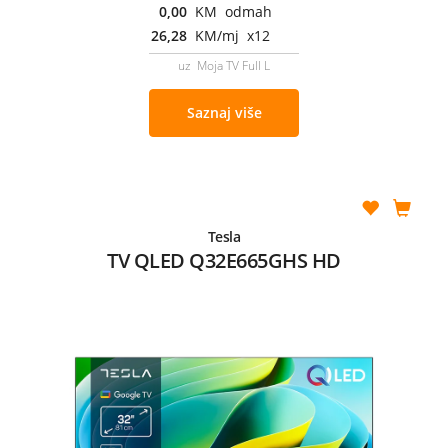
0,00
KM odmah
26,28
KM/mj x12
uz Moja TV Full L
Saznaj više
Tesla
TV QLED Q32E665GHS HD