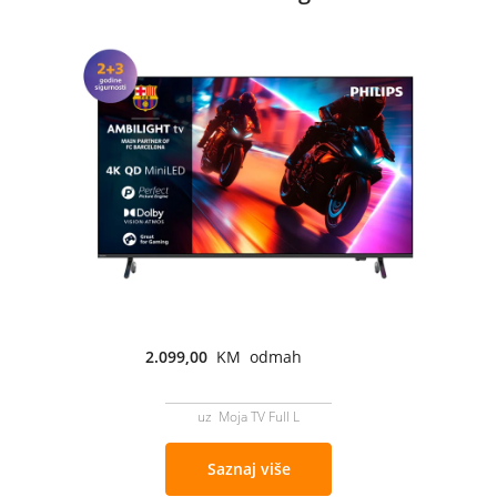
2.099,00
KM odmah
uz Moja TV Full L
Saznaj više