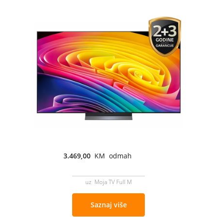
3.469,00
KM odmah
uz Moja TV Full M
Saznaj više