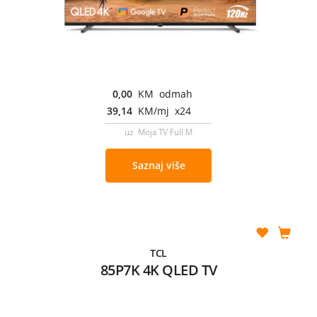
0,00
KM odmah
39,14
KM/mj x24
uz Moja TV Full M
Saznaj više
TCL
85P7K 4K QLED TV