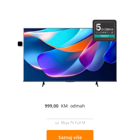
999,00
KM odmah
uz Moja TV Full M
Saznaj više