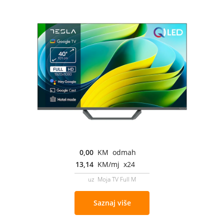
0,00
KM odmah
13,14
KM/mj x24
uz Moja TV Full M
Saznaj više