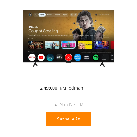
2.499,00
KM odmah
uz Moja TV Full M
Saznaj više