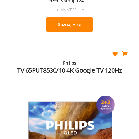
9,99
KM/mj x24
uz Moja TV Full M
Saznaj više
Philips
TV 65PUT8530/10 4K Google TV 120Hz