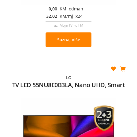
0,00
KM odmah
32,02
KM/mj x24
uz Moja TV Full M
Saznaj više
LG
TV LED 55NU8E0B3LA, Nano UHD, Smart