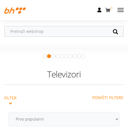
0
Mobilna
Fiksna
Vaš partner u
Internet
pokretu
Apple Watch
– vaš partner za
Televizija
zdraviji i aktivniji život.
Istraži ponudu
Dom
Televizori
Uređaji
Pogodnosti
PONIŠTI FILTERE
FILTER
Akcije
Podrška