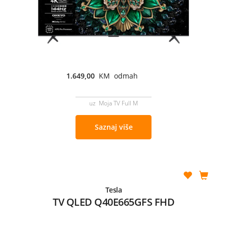
1.649,00
KM odmah
uz Moja TV Full M
Saznaj više
Tesla
TV QLED Q40E665GFS FHD