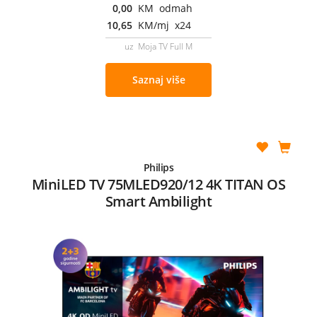
0,00
KM odmah
10,65
KM/mj x24
uz Moja TV Full M
Saznaj više
Philips
MiniLED TV 75MLED920/12 4K TITAN OS
Smart Ambilight