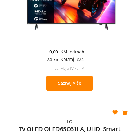
0,00
KM odmah
74,75
KM/mj x24
uz Moja TV Full M
Saznaj više
LG
TV OLED OLED65C61LA, UHD, Smart