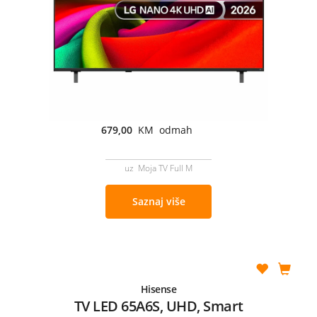
679,00
KM odmah
uz Moja TV Full M
Saznaj više
Hisense
TV LED 65A6S, UHD, Smart