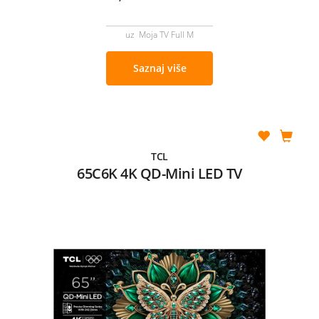
uz Moja TV Full M
Saznaj više
TCL
65C6K 4K QD-Mini LED TV