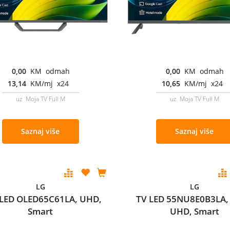
0,00
KM odmah
0,00
KM odmah
13,14
KM/mj x24
10,65
KM/mj x24
uz Moja TV Full M
uz Moja TV Full M
Saznaj više
Saznaj više
LG
LG
LED OLED65C61LA, UHD,
TV LED 55NU8E0B3LA,
Smart
UHD, Smart