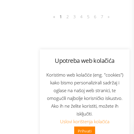
«
1
2
3
4
5
6
7
»
Program lojalnosti
Upotreba web kolačića
com
Bonus plus
sluga
Prijava za newsletter
Koristimo web kolačiće (eng. "cookies")
kako bismo personalizirali sadržaj i
oglase na našoj web stranici, te
elecom
omogućili najbolje korisničko iskustvo.
Ako ih ne želite koristiti, možete ih
isključiti.
Uslovi korištenja kolačića
Prihvati
👋 Zdravo, kako mogu pomoći?