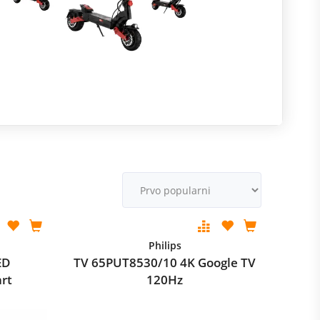
R
m
M
v
Philips
ED
TV 65PUT8530/10 4K Google TV
rt
120Hz