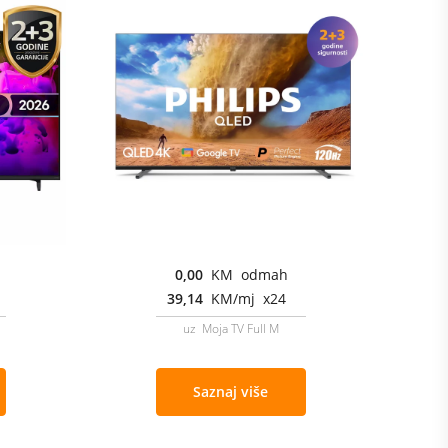
0,00
KM odmah
39,14
KM/mj x24
uz Moja TV Full M
Saznaj više