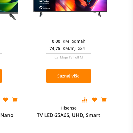
0,00
KM odmah
74,75
KM/mj x24
uz Moja TV Full M
Saznaj više
Hisense
 Nano
TV LED 65A6S, UHD, Smart