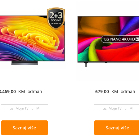
3.469,00
KM odmah
679,00
KM odmah
uz Moja TV Full M
uz Moja TV Full M
Saznaj više
Saznaj više