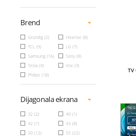
Brend
Grundig
(2)
Hisense
(8)
TCL
(9)
LG
(7)
Samsung
(16)
Sony
(8)
Tesla
(4)
Vox
(3)
TV
Philips
(18)
Dijagonala ekrana
32
(2)
40
(1)
42
(1)
43
(8)
50
(12)
55
(22)