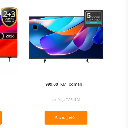
999,00
KM odmah
uz Moja TV Full M
Saznaj više