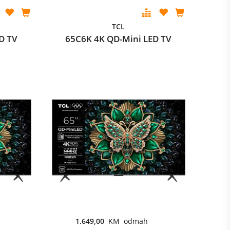
TCL
D TV
65C6K 4K QD-Mini LED TV
1.649,00
KM odmah