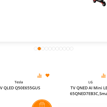
Tesla
LG
V QLED Q50E655GUS
TV QNED AI Mini L
65QNED7EB3C,Sma