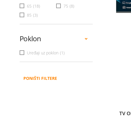
65
(18)
75
(8)
85
(3)
Poklon
Uređaji uz poklon
(1)
PONIŠTI FILTERE
TV O