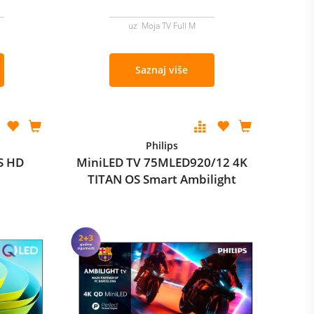
uz Moja TV Full M
Saznaj više
Philips
S HD
MiniLED TV 75MLED920/12 4K
TITAN OS Smart Ambilight