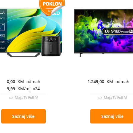
0,00
KM odmah
1.249,00
KM odmah
9,99
KM/mj x24
uz Moja TV Full M
uz Moja TV Full M
Saznaj više
Saznaj više