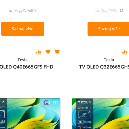
uz Moja TV Full M
uz Moja TV Full M
Saznaj više
Saznaj više
Tesla
Tesla
 QLED Q40E665GFS FHD
TV QLED Q32E665GH