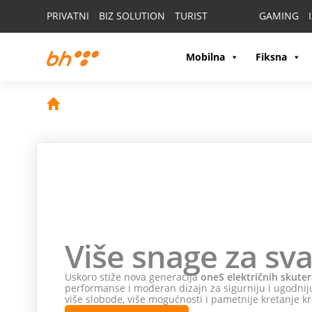
PRIVATNI
BIZ SOLUTION
TURIST
GAMING
Mobilna
Fiksna
Više snage za sva
Uskoro stiže nova generacija
oneS električnih skuter
performanse i moderan dizajn za sigurniju i ugodniju
više slobode, više mogućnosti i pametnije kretanje kr