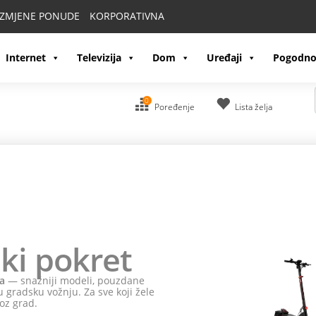
IZMJENE PONUDE
KORPORATIVNA
Internet
Televizija
Dom
Uređaji
Pogodno
0
Poređenje
Lista želja
ki pokret
a
— snažniji modeli, pouzdane
 gradsku vožnju. Za sve koji žele
oz grad.