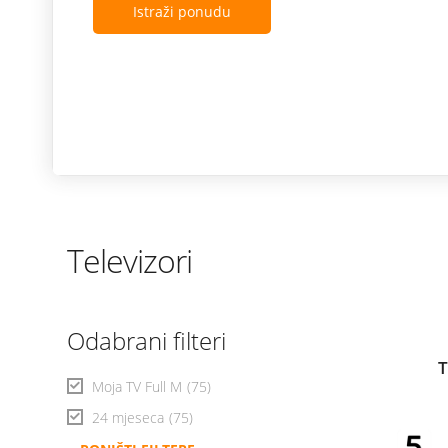
Istraži ponudu
Televizori
Odabrani filteri
T
Moja TV Full M
(75)
24 mjeseca
(75)