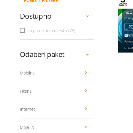
PONIŠTI FILTERE
Dostupno
na prodajnom mjestu
(75)
Odaberi paket
Mobilna
Fiksna
Internet
Moja TV