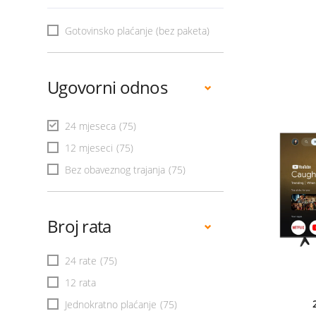
Gotovinsko plaćanje (bez paketa)
Ugovorni odnos
24 mjeseca
(75)
12 mjeseci
(75)
Bez obaveznog trajanja
(75)
Broj rata
24 rate
(75)
12 rata
Jednokratno plaćanje
(75)