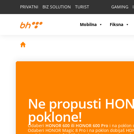
PRIVATNI
BIZ SOLUTION
TURIST
GAMING
Mobilna
Fiksna
Ne propusti
HON
poklone!
Odaberi
HONOR 600 ili HONOR 600 Pro
i na poklon
Odaberi HONOR Magic 8 Pro i na poklon dobijaš HONO