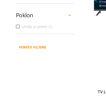
Poklon
Uređaji uz poklon
(1)
PONIŠTI FILTERE
TV 