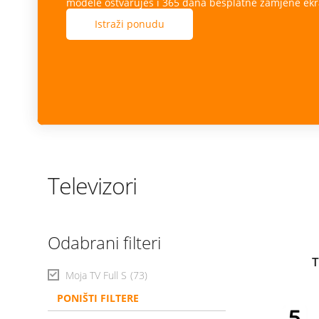
modele ostvaruješ i 365 dana besplatne zamjene ekr
Istraži ponudu
Televizori
Odabrani filteri
T
Moja TV Full S
(73)
PONIŠTI FILTERE