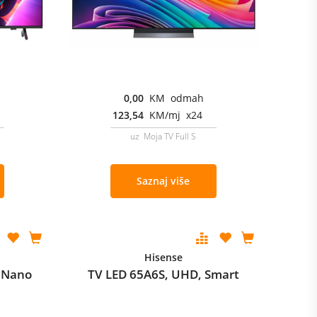
0,00
KM odmah
123,54
KM/mj x24
uz Moja TV Full S
Saznaj više
Hisense
 Nano
TV LED 65A6S, UHD, Smart