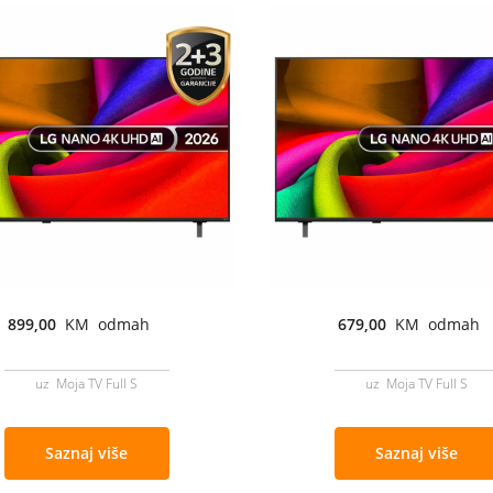
899,00
KM odmah
679,00
KM odmah
uz Moja TV Full S
uz Moja TV Full S
Saznaj više
Saznaj više