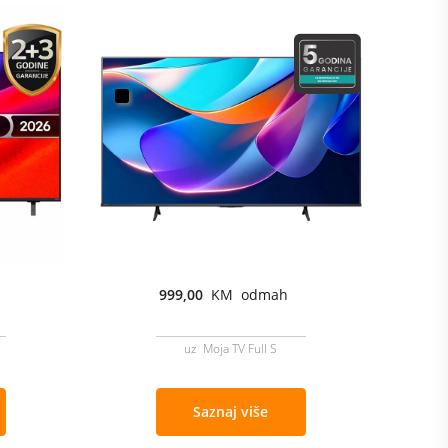
999,00
KM odmah
uz Moja TV Full S
Saznaj više