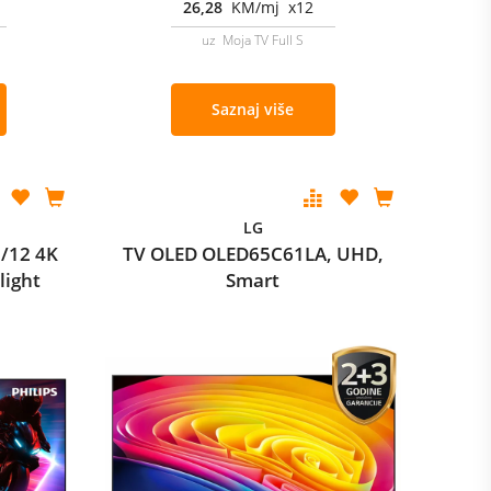
26,28
KM/mj x12
uz Moja TV Full S
Saznaj više
LG
/12 4K
TV OLED OLED65C61LA, UHD,
light
Smart