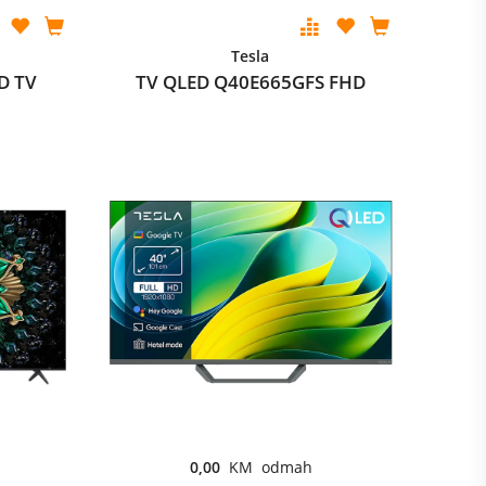
Tesla
D TV
TV QLED Q40E665GFS FHD
0,00
KM odmah