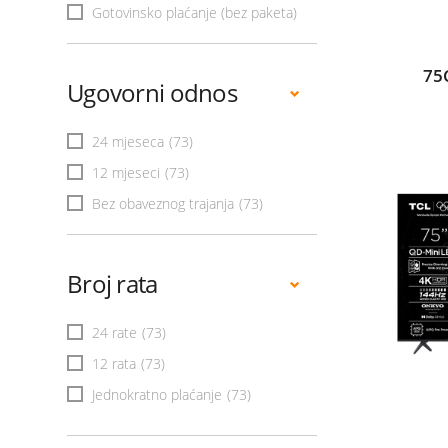
Gotovinsko plaćanje (bez paketa)
75
Ugovorni odnos
24 mjeseca
(73)
12 mjeseci
(73)
Bez obaveznog trajanja
(73)
Broj rata
24 rate
(73)
12 rata
(73)
Jednokratno plaćanje
(73)