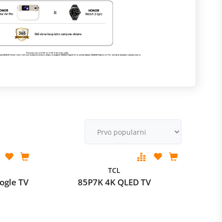
M
v
TCL
ogle TV
85P7K 4K QLED TV