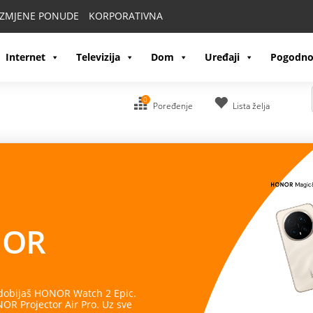
IZMJENE PONUDE
KORPORATIVNA
Internet
Televizija
Dom
Uređaji
Pogodno
0
Poređenje
Lista želja
OR
 dobijaš HONOR Watch 2 Epic.
R Projector Air Pro. Uz sve