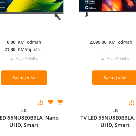
0,00
KM odmah
2.099,00
KM odmah
21,30
KM/mj x12
uz Moja TV Full S
uz Moja TV Full S
Saznaj više
Saznaj više
LG
LG
LED 65NU8E0B3LA, Nano
TV LED 55NU8E0B3LA,
UHD, Smart
UHD, Smart