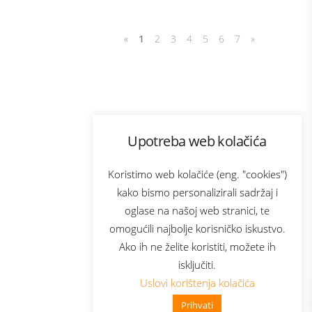
«
1
2
3
4
5
6
7
»
Program lojalnosti
Upotreba web kolačića
com
Bonus plus
sluga
Prijava za newsletter
Koristimo web kolačiće (eng. "cookies")
kako bismo personalizirali sadržaj i
oglase na našoj web stranici, te
elecom
omogućili najbolje korisničko iskustvo.
Ako ih ne želite koristiti, možete ih
isključiti.
Uslovi korištenja kolačića
Prihvati
👋 Zdravo, kako mogu pomoći?