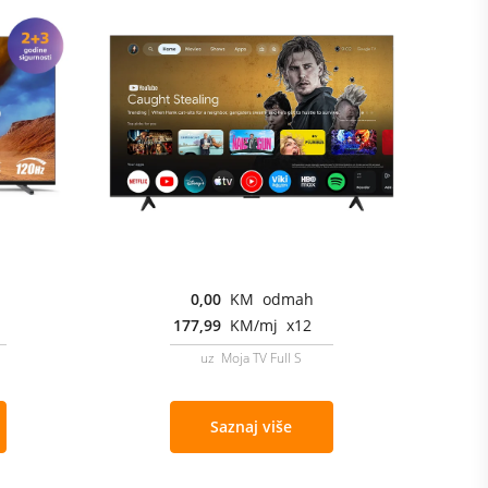
0,00
KM odmah
177,99
KM/mj x12
uz Moja TV Full S
Saznaj više