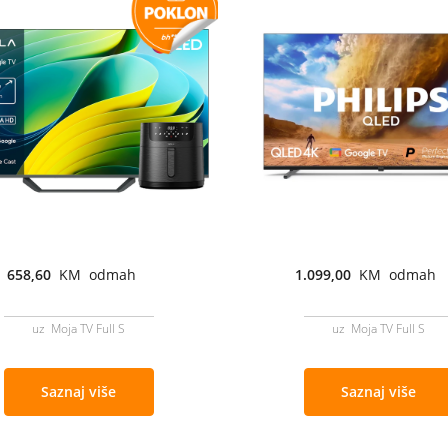
658,60
KM odmah
1.099,00
KM odmah
uz Moja TV Full S
uz Moja TV Full S
Saznaj više
Saznaj više