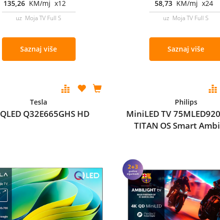
135,26
KM/mj x12
58,73
KM/mj x24
uz Moja TV Full S
uz Moja TV Full S
Saznaj više
Saznaj više
Tesla
Philips
 QLED Q32E665GHS HD
MiniLED TV 75MLED920
TITAN OS Smart Ambi