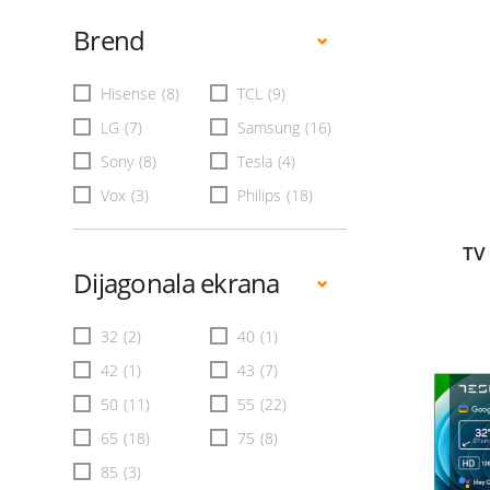
Brend
Hisense
(8)
TCL
(9)
LG
(7)
Samsung
(16)
Sony
(8)
Tesla
(4)
Vox
(3)
Philips
(18)
TV
Dijagonala ekrana
32
(2)
40
(1)
42
(1)
43
(7)
50
(11)
55
(22)
65
(18)
75
(8)
85
(3)