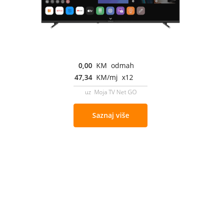
0,00
KM odmah
47,34
KM/mj x12
uz Moja TV Net GO
Saznaj više