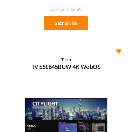
uz Moja TV Net GO
Saznaj više
Tesla
TV 55E645BUW 4K WebOS