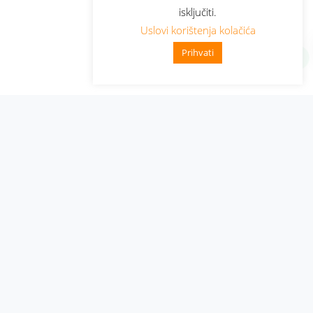
isključiti.
Uslovi korištenja kolačića
Prihvati
Administracija
Nabavke i pozivi
Karijera