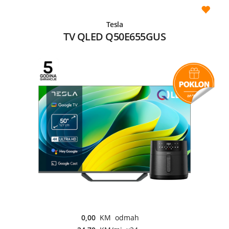
Tesla
TV QLED Q50E655GUS
0,00
KM odmah