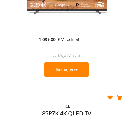
1.099,00
KM odmah
uz Moja TV Net S
Saznaj više
TCL
85P7K 4K QLED TV