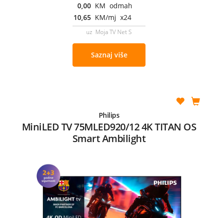
0,00
KM odmah
10,65
KM/mj x24
uz Moja TV Net S
Saznaj više
Philips
MiniLED TV 75MLED920/12 4K TITAN OS
Smart Ambilight