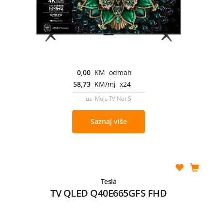
0,00
KM odmah
58,73
KM/mj x24
uz Moja TV Net S
Saznaj više
Tesla
TV QLED Q40E665GFS FHD