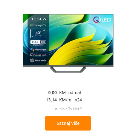
0,00
KM odmah
13,14
KM/mj x24
uz Moja TV Net S
Saznaj više