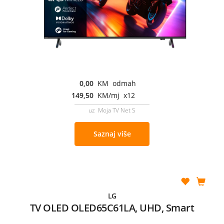
0,00
KM odmah
149,50
KM/mj x12
uz Moja TV Net S
Saznaj više
LG
TV OLED OLED65C61LA, UHD, Smart