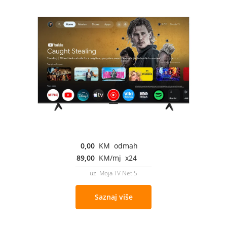
0,00
KM odmah
89,00
KM/mj x24
uz Moja TV Net S
Saznaj više