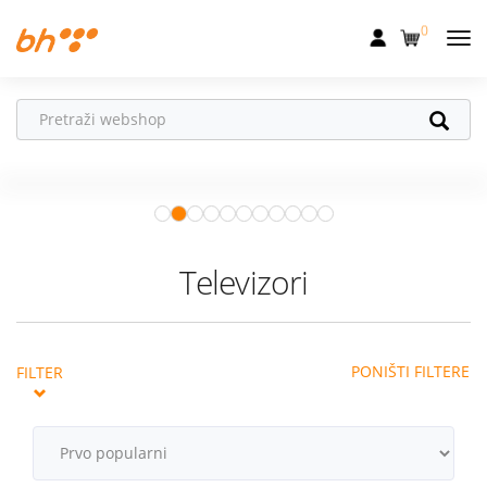
0
Mobilna
Fiksna
Ne propusti
HONOR poklone!
Internet
Uz
HONOR 600, 600 Pro i Magic 8
Pro
od 04.08.–31.08. očekuju te
Televizija
super pokloni!
Istraži ponudu
Dom
Televizori
Uređaji
Pogodnosti
PONIŠTI FILTERE
FILTER
Akcije
Podrška