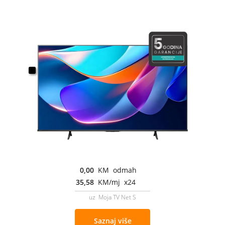
0,00
KM odmah
35,58
KM/mj x24
uz Moja TV Net S
Saznaj više