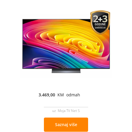
3.469,00
KM odmah
uz Moja TV Net S
Saznaj više