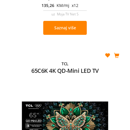
135,26
KM/mj x12
uz Moja TV Net S
Saznaj više
TCL
65C6K 4K QD-Mini LED TV