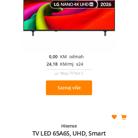
0,00
KM odmah
24,18
KM/mj x24
uz Moja TV Net S
Saznaj više
Hisense
TV LED 65A6S, UHD, Smart