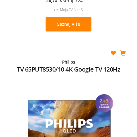
24,70
KM/mj x24
uz Moja TV Net S
Saznaj više
Philips
TV 65PUT8530/10 4K Google TV 120Hz