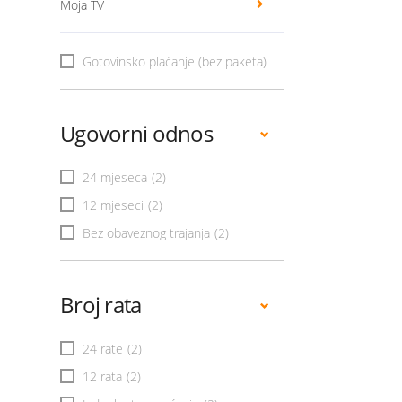
Moja TV
Gotovinsko plaćanje (bez paketa)
Ugovorni odnos
24 mjeseca
(2)
12 mjeseci
(2)
Bez obaveznog trajanja
(2)
Broj rata
24 rate
(2)
12 rata
(2)