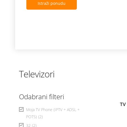
Istraži ponudu
Televizori
Odabrani filteri
TV
Moja TV Phone (IPTV + ADSL +
POTS)
(2)
32
(2)