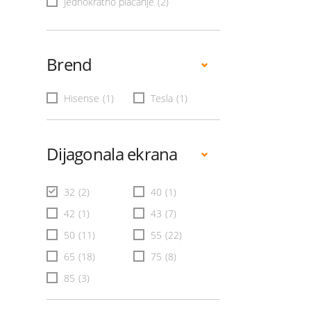
Jednokratno plaćanje
(2)
Brend
Hisense
(1)
Tesla
(1)
Dijagonala ekrana
32
(2)
40
(1)
42
(1)
43
(7)
50
(11)
55
(22)
65
(18)
75
(8)
85
(3)