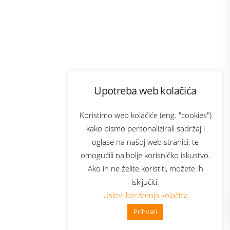
Program lojalnosti
Upotreba web kolačića
com
Bonus plus
sluga
Prijava za newsletter
Koristimo web kolačiće (eng. "cookies")
kako bismo personalizirali sadržaj i
oglase na našoj web stranici, te
elecom
omogućili najbolje korisničko iskustvo.
Ako ih ne želite koristiti, možete ih
isključiti.
Uslovi korištenja kolačića
Prihvati
👋 Zdravo, kako mogu pomoći?