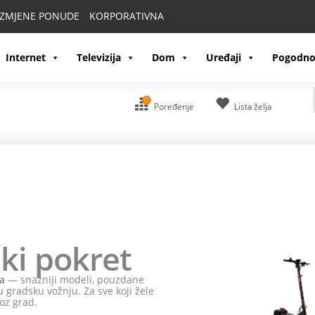
IZMJENE PONUDE
KORPORATIVNA
Internet
Televizija
Dom
Uređaji
Pogodno
0
Poređenje
Lista želja
ki pokret
a
— snažniji modeli, pouzdane
 gradsku vožnju. Za sve koji žele
oz grad.