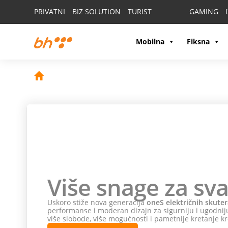
PRIVATNI
BIZ SOLUTION
TURIST
GAMING
Mobilna
Fiksna
Više snage za sva
Uskoro stiže nova generacija
oneS električnih skuter
performanse i moderan dizajn za sigurniju i ugodniju
više slobode, više mogućnosti i pametnije kretanje kr