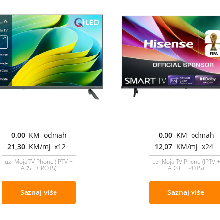
0,00
KM odmah
0,00
KM odmah
21,30
KM/mj x12
12,07
KM/mj x24
uz Moja TV Phone (IPTV +
uz Moja TV Phone (IPTV +
ADSL + POTS)
ADSL + POTS)
Saznaj više
Saznaj više