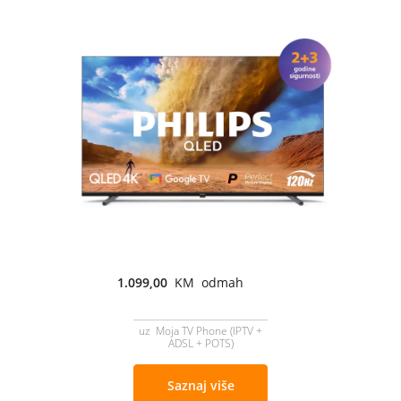
1.099,00
KM odmah
uz Moja TV Phone (IPTV +
ADSL + POTS)
Saznaj više