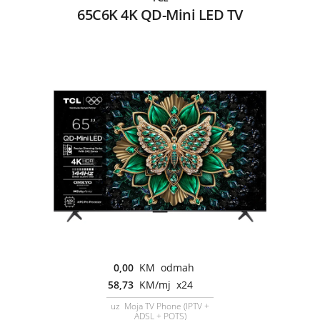
65C6K 4K QD-Mini LED TV
0,00
KM odmah
58,73
KM/mj x24
uz Moja TV Phone (IPTV +
ADSL + POTS)