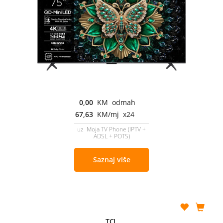
0,00
KM odmah
67,63
KM/mj x24
uz Moja TV Phone (IPTV +
ADSL + POTS)
Saznaj više
TCL