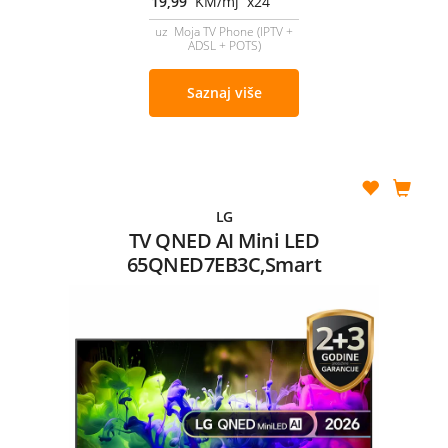
19,99
KM/mj x24
uz Moja TV Phone (IPTV +
ADSL + POTS)
Saznaj više
LG
TV QNED AI Mini LED
65QNED7EB3C,Smart