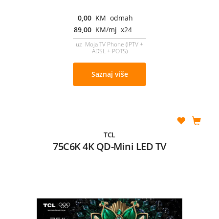
0,00
KM odmah
89,00
KM/mj x24
uz Moja TV Phone (IPTV +
ADSL + POTS)
Saznaj više
TCL
75C6K 4K QD-Mini LED TV