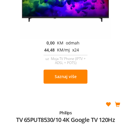
0,00
KM odmah
44,48
KM/mj x24
uz Moja TV Phone (IPTV +
ADSL + POTS)
Saznaj više
Philips
TV 65PUT8530/10 4K Google TV 120Hz