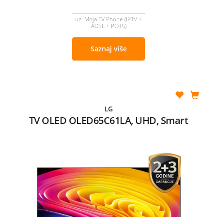
uz Moja TV Phone (IPTV +
ADSL + POTS)
Saznaj više
LG
TV OLED OLED65C61LA, UHD, Smart