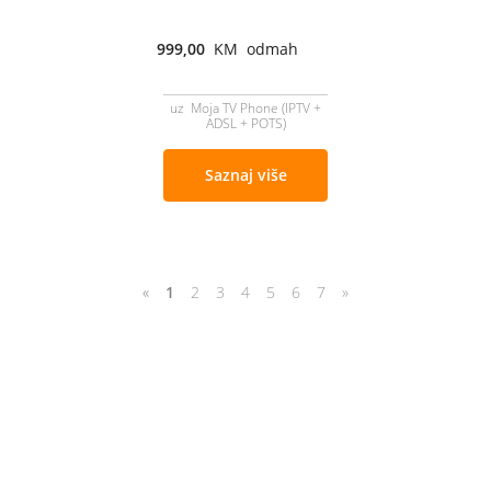
999,00
KM odmah
uz Moja TV Phone (IPTV +
ADSL + POTS)
Saznaj više
«
1
2
3
4
5
6
7
»