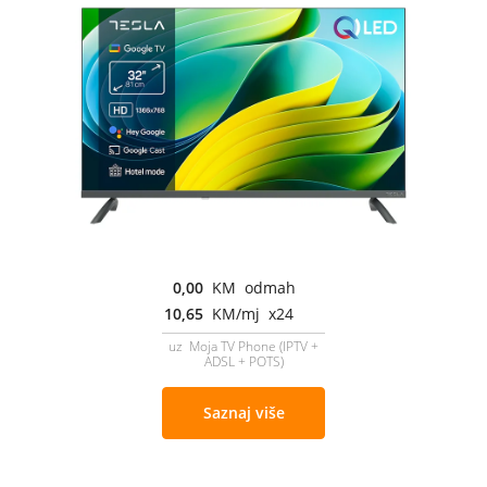
0,00
KM odmah
10,65
KM/mj x24
uz Moja TV Phone (IPTV +
ADSL + POTS)
Saznaj više