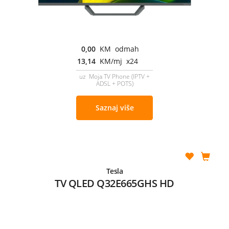
0,00
KM odmah
13,14
KM/mj x24
uz Moja TV Phone (IPTV +
ADSL + POTS)
Saznaj više
Tesla
TV QLED Q32E665GHS HD