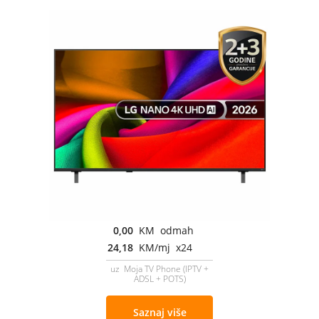
0,00
KM odmah
24,18
KM/mj x24
uz Moja TV Phone (IPTV +
ADSL + POTS)
Saznaj više