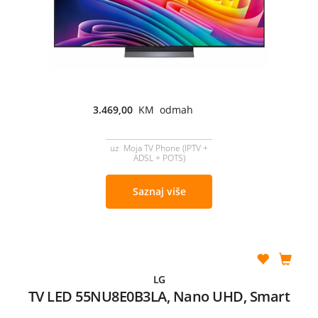
3.469,00
KM odmah
uz Moja TV Phone (IPTV +
ADSL + POTS)
Saznaj više
LG
TV LED 55NU8E0B3LA, Nano UHD, Smart