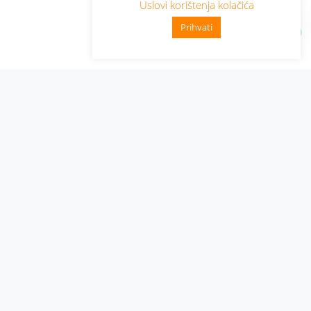
Uslovi korištenja kolačića
Prihvati
Administracija
Nabavke i pozivi
Karijera
Pristup informacijama